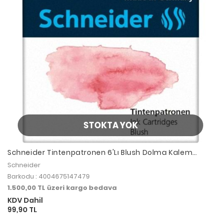
STOKTA YOK
Schneider Tintenpatronen 6'Lı Blush Dolma Kalem
Kartuşu 166107
Schneider
Barkodu : 4004675147479
1.500,00 TL üzeri kargo bedava
KDV Dahil
99,90 TL