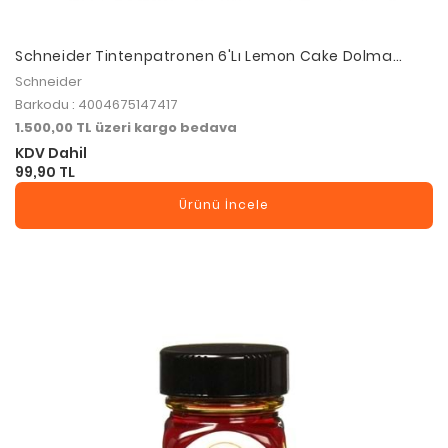
Schneider Tintenpatronen 6'Lı Lemon Cake Dolma
Kalem Kartuşu 166107
Schneider
Barkodu : 4004675147417
1.500,00 TL üzeri kargo bedava
KDV Dahil
99,90 TL
Ürünü İncele