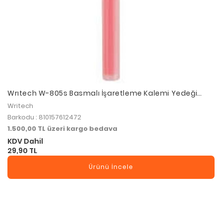
Wrıtech W-805s Basmalı İşaretleme Kalemi Yedeği
Pastel Pink
Writech
Barkodu : 810157612472
1.500,00 TL üzeri kargo bedava
KDV Dahil
29,90 TL
Ürünü İncele