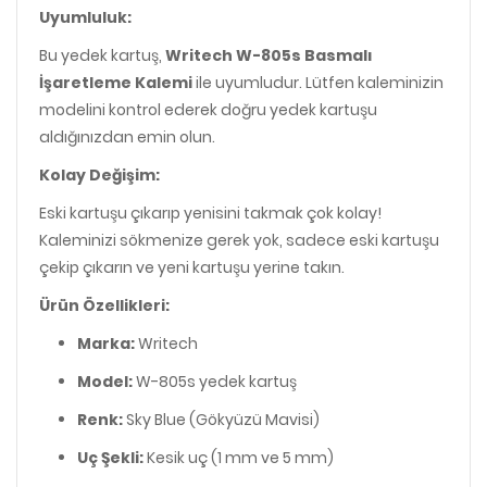
Uyumluluk:
Bu yedek kartuş,
Writech W-805s Basmalı
İşaretleme Kalemi
ile uyumludur. Lütfen kaleminizin
modelini kontrol ederek doğru yedek kartuşu
aldığınızdan emin olun.
Kolay Değişim:
Eski kartuşu çıkarıp yenisini takmak çok kolay!
Kaleminizi sökmenize gerek yok, sadece eski kartuşu
çekip çıkarın ve yeni kartuşu yerine takın.
Ürün Özellikleri:
Marka:
Writech
Model:
W-805s yedek kartuş
Renk:
Sky Blue (Gökyüzü Mavisi)
Uç Şekli:
Kesik uç (1 mm ve 5 mm)