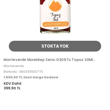
STOKTA YOK
Monteverde Mürekkep Serisi G309To Topaz 30Ml
Mürekkep
Monteverde
Barkodu : 080333920770
1.500,00 TL üzeri kargo bedava
KDV Dahil
399,90 TL