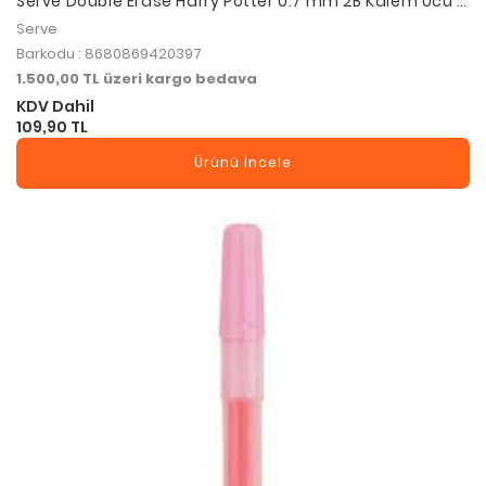
Serve Double Erase Harry Potter 0.7 mm 2B Kalem Ucu +
Silgi Seti – Hufflepuff
Serve
Barkodu : 8680869420397
1.500,00 TL üzeri kargo bedava
KDV Dahil
109,90 TL
Ürünü İncele