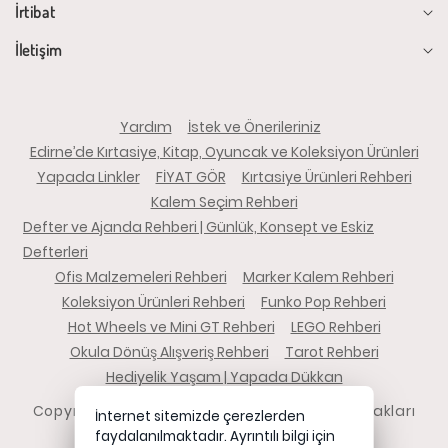
İrtibat
İletişim
Yardım
İstek ve Önerileriniz
Edirne’de Kırtasiye, Kitap, Oyuncak ve Koleksiyon Ürünleri
Yapada Linkler
FİYAT GÖR
Kırtasiye Ürünleri Rehberi
Kalem Seçim Rehberi
Defter ve Ajanda Rehberi | Günlük, Konsept ve Eskiz
Defterleri
Ofis Malzemeleri Rehberi
Marker Kalem Rehberi
Koleksiyon Ürünleri Rehberi
Funko Pop Rehberi
Hot Wheels ve Mini GT Rehberi
LEGO Rehberi
Okula Dönüş Alışveriş Rehberi
Tarot Rehberi
Hediyelik Yaşam | Yapada Dükkan
Copyright 2026 yapadadukkan.com - Tüm hakları
İnternet sitemizde çerezlerden
saklıdır.
faydalanılmaktadır. Ayrıntılı bilgi için