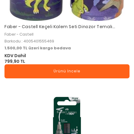
Faber - Castell Keçeli Kalem Seti Dinozor Temalı
Teneke Kutu 20 Renk
Faber - Castell
Barkodu : 4005401555469
1.500,00 TL üzeri kargo bedava
KDV Dahil
799,90 TL
Ürünü İncele