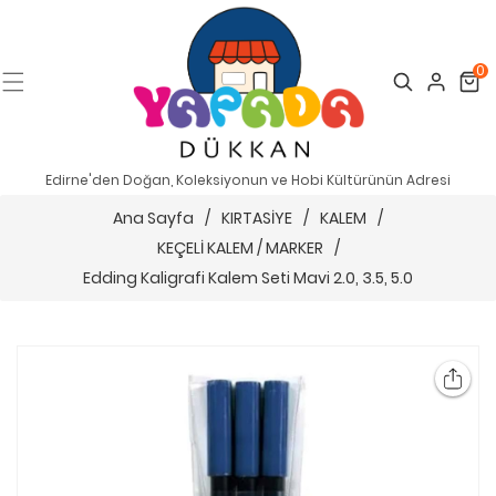
0
Search
Cart
Edirne'den Doğan, Koleksiyonun ve Hobi Kültürünün Adresi
Ana Sayfa
/
KIRTASİYE
/
KALEM
/
KEÇELİ KALEM / MARKER
/
Edding Kaligrafi Kalem Seti Mavi 2.0, 3.5, 5.0