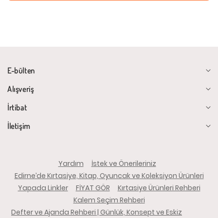
E-bülten
Alışveriş
İrtibat
İletişim
Yardım
İstek ve Önerileriniz
Edirne’de Kırtasiye, Kitap, Oyuncak ve Koleksiyon Ürünleri
Yapada Linkler
FİYAT GÖR
Kırtasiye Ürünleri Rehberi
Kalem Seçim Rehberi
Defter ve Ajanda Rehberi | Günlük, Konsept ve Eskiz