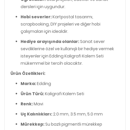
dersleri için uygundur.
Hobi severler:
Kartpostal tasarımı,
scrapbooking, DIY projeleri ve diğer hobi
çalışmaları için idealdir.
Hediye arayışında olanlar:
Sanat sever
sevdiklerine özel ve kullanışlı bir hediye vermek
isteyenler için Edding Kaligrafi Kalem Seti
mükemmel bir tercih olacaktır.
Ürün Özellikleri:
Marka:
Edding
Ürün Türü:
Kaligrafi Kalem Seti
Renk:
Mavi
Uç Kalınlıkları:
2.0 mm, 3.5 mm, 5.0 mm
Mürekkep:
Su bazlı pigmentli mürekkep