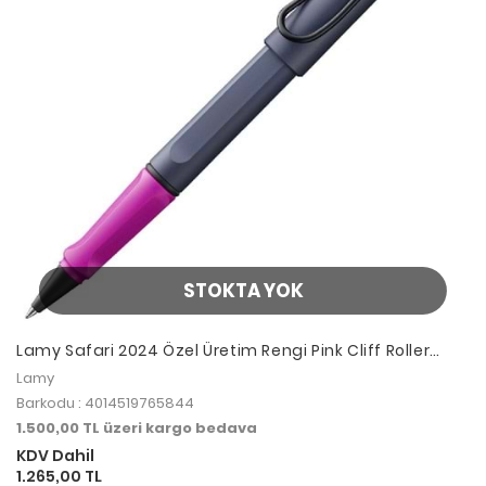
STOKTA YOK
Lamy Safari 2024 Özel Üretim Rengi Pink Cliff Roller
Kalem
Lamy
Barkodu : 4014519765844
1.500,00 TL üzeri kargo bedava
KDV Dahil
1.265,00 TL