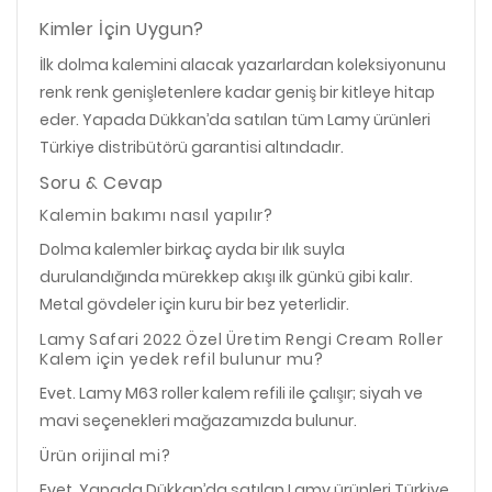
Kimler İçin Uygun?
İlk dolma kalemini alacak yazarlardan koleksiyonunu
renk renk genişletenlere kadar geniş bir kitleye hitap
eder. Yapada Dükkan’da satılan tüm Lamy ürünleri
Türkiye distribütörü garantisi altındadır.
Soru & Cevap
Kalemin bakımı nasıl yapılır?
Dolma kalemler birkaç ayda bir ılık suyla
durulandığında mürekkep akışı ilk günkü gibi kalır.
Metal gövdeler için kuru bir bez yeterlidir.
Lamy Safari 2022 Özel Üretim Rengi Cream Roller
Kalem için yedek refil bulunur mu?
Evet. Lamy M63 roller kalem refili ile çalışır; siyah ve
mavi seçenekleri mağazamızda bulunur.
Ürün orijinal mi?
Evet. Yapada Dükkan’da satılan Lamy ürünleri Türkiye