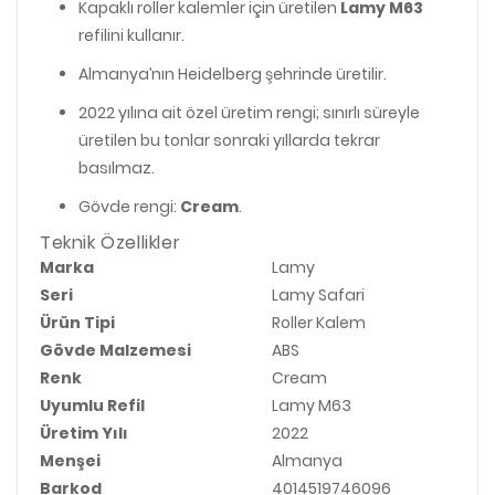
Kapaklı roller kalemler için üretilen
Lamy M63
refilini kullanır.
Almanya’nın Heidelberg şehrinde üretilir.
2022 yılına ait özel üretim rengi; sınırlı süreyle
üretilen bu tonlar sonraki yıllarda tekrar
basılmaz.
Gövde rengi:
Cream
.
Teknik Özellikler
Marka
Lamy
Seri
Lamy Safari
Ürün Tipi
Roller Kalem
Gövde Malzemesi
ABS
Renk
Cream
Uyumlu Refil
Lamy M63
Üretim Yılı
2022
Menşei
Almanya
Barkod
4014519746096