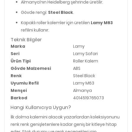
Almanya’nın Heidelberg şehrinde üretilir.
Gövde rengi:
Steel Black
.
Kapaklı roller kalemler için üretilen
Lamy M63
refilini kullanır.
Teknik Bilgiler
Marka
Lamy
Seri
Lamy Safari
Ürün Tipi
Roller Kalem
Gövde Malzemesi
ABS
Renk
Steel Black
Uyumlu Refil
Lamy M63
Menşei
Almanya
Barkod
4014519765073
Hangi Kullanıcıya Uygun?
İlk dolma kalemini alacak yazarlardan koleksiyonunu
renk renk genişletenlere kadar geniş bir kitleye hitap
eder. Stok durumu ve renk seçenekleri için