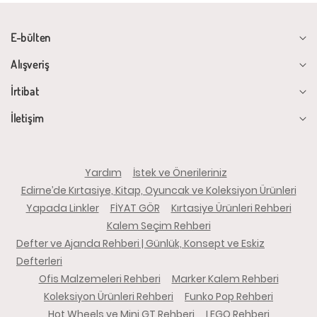
E-bülten
Alışveriş
İrtibat
İletişim
Yardım
İstek ve Önerileriniz
Edirne’de Kırtasiye, Kitap, Oyuncak ve Koleksiyon Ürünleri
Yapada Linkler
FİYAT GÖR
Kırtasiye Ürünleri Rehberi
Kalem Seçim Rehberi
Defter ve Ajanda Rehberi | Günlük, Konsept ve Eskiz
Defterleri
Ofis Malzemeleri Rehberi
Marker Kalem Rehberi
Koleksiyon Ürünleri Rehberi
Funko Pop Rehberi
Hot Wheels ve Mini GT Rehberi
LEGO Rehberi