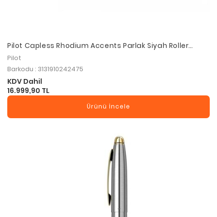
Pilot Capless Rhodium Accents Parlak Siyah Roller
Kalem M Uç
Pilot
Barkodu : 3131910242475
KDV Dahil
16.999,90 TL
Ürünü İncele