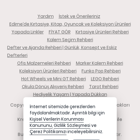
Yardım
İstek ve Önerileriniz
Edirne’de Kırtasiye, Kitap, Oyuncak ve Koleksiyon Ürünleri
Yapada Linkler
FİYAT GÖR
Kırtasiye Ürünleri Rehberi
Kalem Seçim Rehberi
Defter ve Ajanda Rehberi | Günlük, Konsept ve Eskiz
Defterleri
Ofis Malzemeleri Rehberi
Marker Kalem Rehberi
Koleksiyon Ürünleri Rehberi
Funko Pop Rehberi
Hot Wheels ve Mini GT Rehberi
LEGO Rehberi
Okula Dönüş Alışveriş Rehberi
Tarot Rehberi
Hediyelik Yaşam | Yapada Dükkan
Copyright 2026 yapadadukkan.com - Tüm hakları
İnternet sitemizde çerezlerden
saklıdır.
faydalanılmaktadır. Ayrıntılı bilgi için
Kredi kartı bilgileriniz 256bit SSL sertifikası ile
Kişisel Verilerin Korunması
Kanununu,
Gizlilik Sözleşmesi
ve
korunmaktadır.
Çerez Politikamızı
inceleyebilirsiniz.
Bu site AKINSOFT E-Ticaret ile hazırlanmıştır.