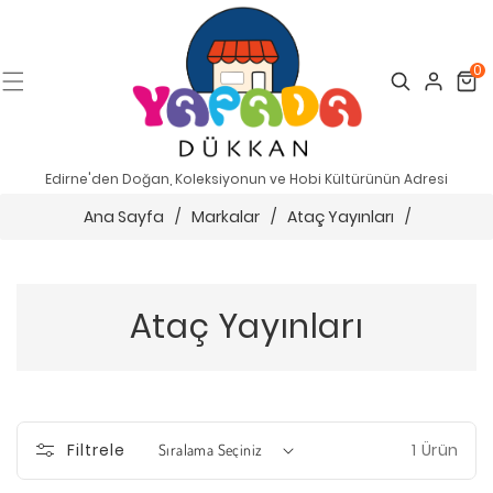
0
Search
Cart
Edirne'den Doğan, Koleksiyonun ve Hobi Kültürünün Adresi
Ana Sayfa
/
Markalar
/
Ataç Yayınları
/
Ataç Yayınları
1 Ürün
Filtrele