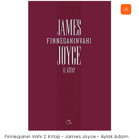
Finneganın Vahı 2. Kitap - James Joyce - Aylak Adam