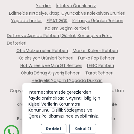
Yardım
İstek ve Önerileriniz
Edirne’de Kırtasiye, Kitap, Oyuncak ve Koleksiyon Ürünleri
Yapada Linkler
FİYAT GÖR
Kırtasiye Ürünleri Rehberi
Kalem Seçim Rehberi
Defter ve Ajanda Rehberi | Günlük, Konsept ve Eskiz
Defterleri
Ofis Malzemeleri Rehberi
Marker Kalem Rehberi
Koleksiyon Ürünleri Rehberi
Funko Pop Rehberi
Hot Wheels ve Mini GT Rehberi
LEGO Rehberi
Okula Dönüş Alışveriş Rehberi
Tarot Rehberi
Hediyelik Yaşam | Yapada Dükkan
Copyright 2026 yapadadukkan.com - Tüm hakları
İnternet sitemizde çerezlerden
saklıdır.
faydalanılmaktadır. Ayrıntılı bilgi için
Kredi kartı bilgileriniz 256bit SSL sertifikası ile
Kişisel Verilerin Korunması
Kanununu,
Gizlilik Sözleşmesi
ve
korunmaktadır.
Çerez Politikamızı
inceleyebilirsiniz.
Bu site AKINSOFT E-Ticaret ile hazırlanmıştır.
Reddet
Kabul Et