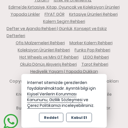
Edirne’de Kırtasiye, Kitap, Oyuncak ve Koleksiyon Ürünleri
Yapada Linkler
FİYAT GÖR
Kırtasiye Ürünleri Rehberi
Kalem Seçim Rehberi
Defter ve Ajanda Rehberi | Günlük, Konsept ve Eskiz
Defterleri
Ofis Malzemeleri Rehberi
Marker Kalem Rehberi
Koleksiyon Ürünleri Rehberi
Funko Pop Rehberi
Hot Wheels ve Mini GT Rehberi
LEGO Rehberi
Okula Dönüş Alışveriş Rehberi
Tarot Rehberi
Hediyelik Yaşam | Yapada Dükkan
Copyright 2026 yapadadukkan.com - Tüm hakları
İnternet sitemizde çerezlerden
saklıdır.
faydalanılmaktadır. Ayrıntılı bilgi için
Kredi kartı bilgileriniz 256bit SSL sertifikası ile
Kişisel Verilerin Korunması
Kanununu,
Gizlilik Sözleşmesi
ve
korunmaktadır.
Çerez Politikamızı
inceleyebilirsiniz.
Bu site AKINSOFT E-Ticaret ile hazırlanmıştır.
Reddet
Kabul Et