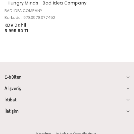
- Hungry Minds - Bad Idea Company
BAD İDEA COMPANY
Barkodu : 9780578377452
KDV Dahil
5.999,90 TL
E-bülten
Alışveriş
İrtibat
İletişim
Yardım
İstek ve Önerileriniz