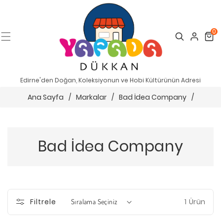
0
Search
Cart
Edirne'den Doğan, Koleksiyonun ve Hobi Kültürünün Adresi
Ana Sayfa
/
Markalar
/
Bad İdea Company
/
Bad İdea Company
1 Ürün
Filtrele