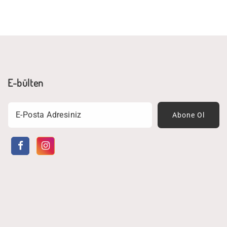
E-bülten
Email
Abone Ol