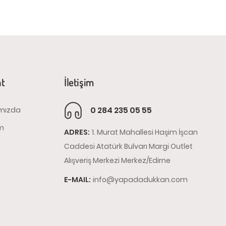
at
İletişim
0 284 235 05 55
mızda
im
ADRES:
1. Murat Mahallesi Haşim İşcan
Caddesi Atatürk Bulvarı Margi Outlet
Alışveriş Merkezi Merkez/Edirne
E-MAIL:
info@yapadadukkan.com