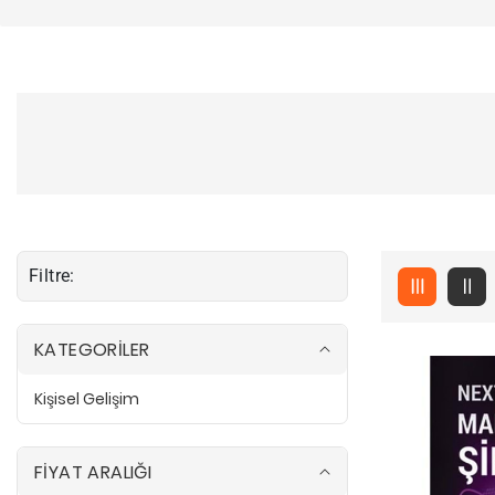
Filtre:
KATEGORİLER
Kişisel Gelişim
K
i
ş
i
s
FİYAT ARALIĞI
e