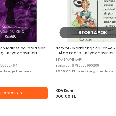
STOKTA YOK
on Marketing'in Şifreleri
Network Marketing Sorular ve Y
ıç - Beyaz Yayınları
- Allan Pease - Beyaz Yayınları
BEYAZ YAYINLARI
9755992464
Barkodu : 9789755990309
zeri kargo bedava
1.500,00 TL üzeri kargo bedava
KDV Dahil
Sepete Ekle
300,00 TL