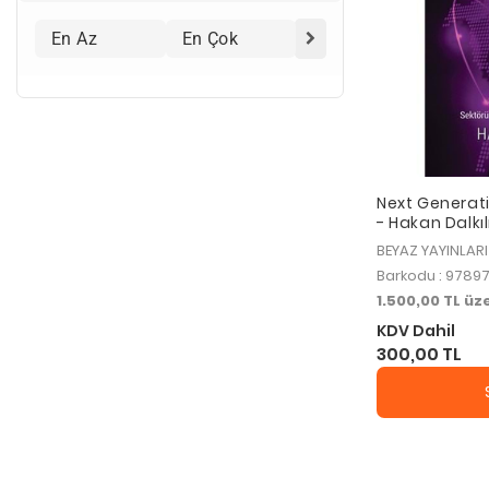
l
G
e
l
i
ş
i
m
Next Generati
- Hakan Dalkıl
BEYAZ YAYINLARI
Barkodu : 978
1.500,00 TL ü
KDV Dahil
300,00 TL