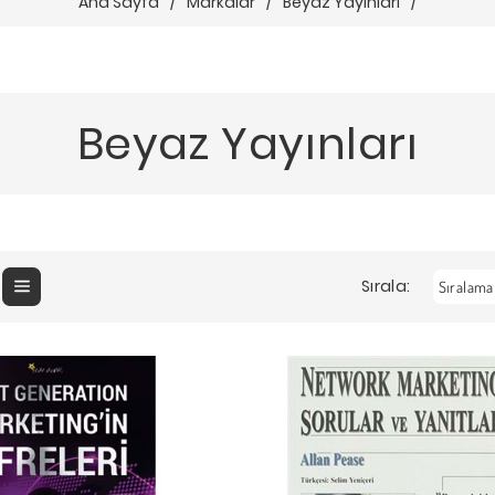
Ana Sayfa
/
Markalar
/
Beyaz Yayınları
/
Beyaz Yayınları
Sırala: