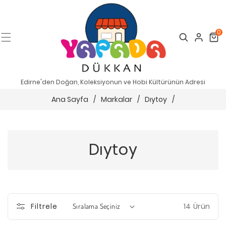
0
Search
Cart
Edirne'den Doğan, Koleksiyonun ve Hobi Kültürünün Adresi
Ana Sayfa
/
Markalar
/
Dıytoy
/
Dıytoy
14 Ürün
Filtrele