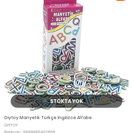
STOKTA YOK
Diytoy Manyetik Türkçe İngilizce Alfabe
DIYTOY
Barkodu : 8699985402866