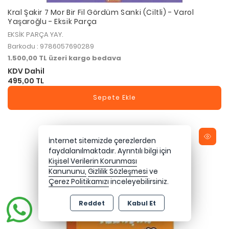
Kral Şakir 7 Mor Bir Fil Gördüm Sanki (Ciltli) - Varol
Yaşaroğlu - Eksik Parça
EKSİK PARÇA YAY.
Barkodu : 9786057690289
1.500,00 TL üzeri kargo bedava
KDV Dahil
495,00 TL
Sepete Ekle
İnternet sitemizde çerezlerden
faydalanılmaktadır. Ayrıntılı bilgi için
Kişisel Verilerin Korunması
Kanununu,
Gizlilik Sözleşmesi
ve
Çerez Politikamızı
inceleyebilirsiniz.
Reddet
Kabul Et