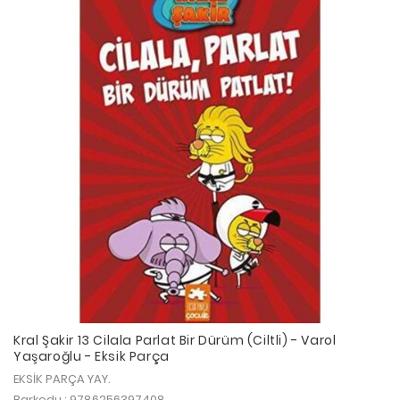
Kral Şakir 13 Cilala Parlat Bir Dürüm (Ciltli) - Varol
Yaşaroğlu - Eksik Parça
EKSİK PARÇA YAY.
Barkodu : 9786256397408