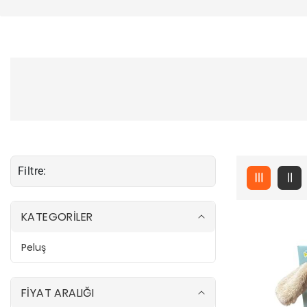
Filtre:
KATEGORİLER
Peluş
P
e
l
u
ş
FİYAT ARALIĞI