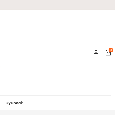
0
Cart
Oyuncak