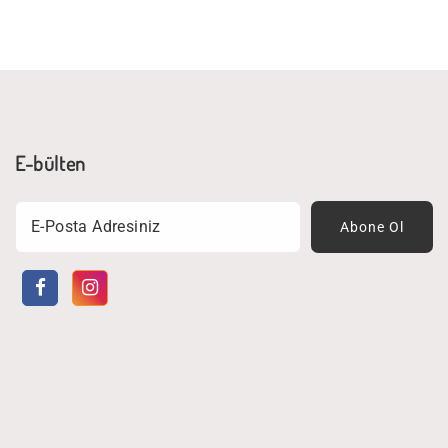
E-bülten
Email
Abone Ol