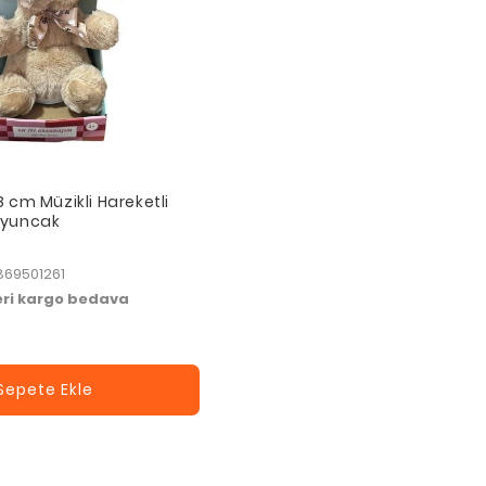
8 cm Müzikli Hareketli
Oyuncak
869501261
zeri kargo bedava
Sepete Ekle