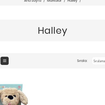
Ana Sayfa
/
Markalar
/
Halley
/
Halley
Sırala: