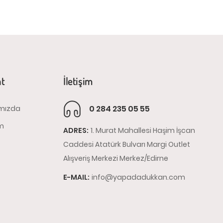
at
İletişim
0 284 235 05 55
mızda
im
ADRES:
1. Murat Mahallesi Haşim İşcan
Caddesi Atatürk Bulvarı Margi Outlet
Alışveriş Merkezi Merkez/Edirne
E-MAIL:
info@yapadadukkan.com