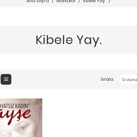
Ana Sayfa
/
Markalar
/
Kibele Yay.
/
Kibele Yay.
Sırala: