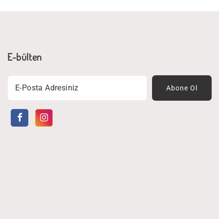
E-bülten
Email
Abone Ol