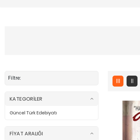
Filtre:
KATEGORİLER
Güncel Türk Edebiyatı
G
ü
n
c
e
FİYAT ARALIĞI
l