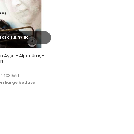
TOKTA YOK
n Ayşe - Alper Uruş -
rı
944339551
zeri kargo bedava