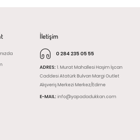
at
İletişim
0 284 235 05 55
mızda
im
ADRES:
1. Murat Mahallesi Haşim İşcan
Caddesi Atatürk Bulvarı Margi Outlet
Alışveriş Merkezi Merkez/Edirne
E-MAIL:
info@yapadadukkan.com