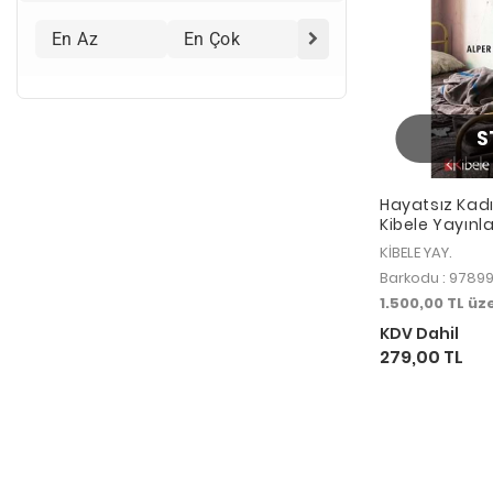
T
ü
r
k
E
d
e
b
i
S
y
a
t
ı
Hayatsız Kadı
Kibele Yayınla
KİBELE YAY.
Barkodu : 9789
1.500,00 TL ü
KDV Dahil
279,00 TL