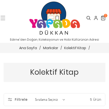
0
Search
Cart
Edirne'den Doğan, Koleksiyonun ve Hobi Kültürünün Adresi
Ana Sayfa
/
Markalar
/
Kolektif Kitap
/
Kolektif Kitap
5 Ürün
Filtrele