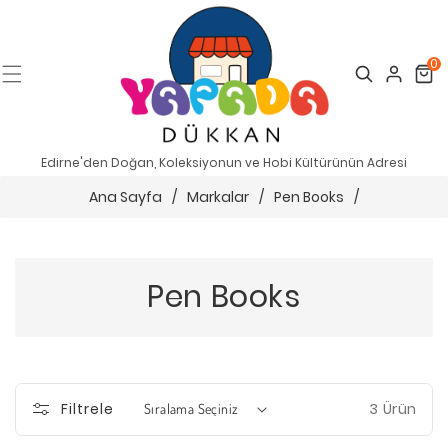
0
Search
Cart
Edirne'den Doğan, Koleksiyonun ve Hobi Kültürünün Adresi
Ana Sayfa
/
Markalar
/
Pen Books
/
Pen Books
3 Ürün
Filtrele