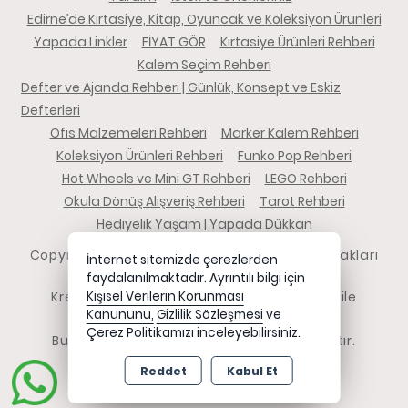
Edirne’de Kırtasiye, Kitap, Oyuncak ve Koleksiyon Ürünleri
Yapada Linkler
FİYAT GÖR
Kırtasiye Ürünleri Rehberi
Kalem Seçim Rehberi
Defter ve Ajanda Rehberi | Günlük, Konsept ve Eskiz
Defterleri
Ofis Malzemeleri Rehberi
Marker Kalem Rehberi
Koleksiyon Ürünleri Rehberi
Funko Pop Rehberi
Hot Wheels ve Mini GT Rehberi
LEGO Rehberi
Okula Dönüş Alışveriş Rehberi
Tarot Rehberi
Hediyelik Yaşam | Yapada Dükkan
Copyright 2026 yapadadukkan.com - Tüm hakları
İnternet sitemizde çerezlerden
saklıdır.
faydalanılmaktadır. Ayrıntılı bilgi için
Kredi kartı bilgileriniz 256bit SSL sertifikası ile
Kişisel Verilerin Korunması
Kanununu,
Gizlilik Sözleşmesi
ve
korunmaktadır.
Çerez Politikamızı
inceleyebilirsiniz.
Bu site AKINSOFT E-Ticaret ile hazırlanmıştır.
Reddet
Kabul Et