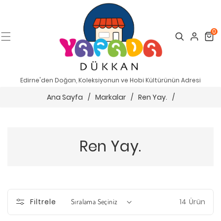
0
Search
Cart
Edirne'den Doğan, Koleksiyonun ve Hobi Kültürünün Adresi
Ana Sayfa
/
Markalar
/
Ren Yay.
/
Ren Yay.
14 Ürün
Filtrele