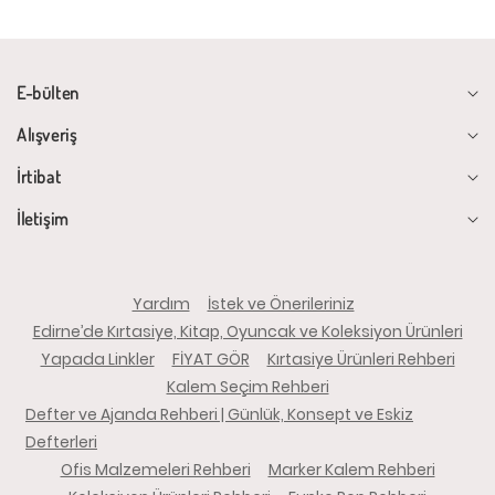
E-bülten
Alışveriş
İrtibat
İletişim
Yardım
İstek ve Önerileriniz
Edirne’de Kırtasiye, Kitap, Oyuncak ve Koleksiyon Ürünleri
Yapada Linkler
FİYAT GÖR
Kırtasiye Ürünleri Rehberi
Kalem Seçim Rehberi
Defter ve Ajanda Rehberi | Günlük, Konsept ve Eskiz
Defterleri
Ofis Malzemeleri Rehberi
Marker Kalem Rehberi