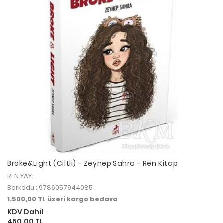
Broke&Light (Ciltli) - Zeynep Sahra - Ren Kitap
REN YAY.
Barkodu : 9786057944085
1.500,00 TL üzeri kargo bedava
KDV Dahil
450,00 TL