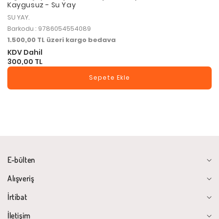
Kaygusuz - Su Yay
SU YAY.
Barkodu : 9786054554089
1.500,00 TL üzeri kargo bedava
KDV Dahil
300,00 TL
Sepete Ekle
E-bülten
Alışveriş
İrtibat
İletişim