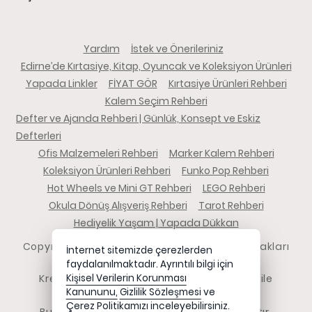
Yardım
İstek ve Önerileriniz
Edirne’de Kırtasiye, Kitap, Oyuncak ve Koleksiyon Ürünleri
Yapada Linkler
FİYAT GÖR
Kırtasiye Ürünleri Rehberi
Kalem Seçim Rehberi
Defter ve Ajanda Rehberi | Günlük, Konsept ve Eskiz
Defterleri
Ofis Malzemeleri Rehberi
Marker Kalem Rehberi
Koleksiyon Ürünleri Rehberi
Funko Pop Rehberi
Hot Wheels ve Mini GT Rehberi
LEGO Rehberi
Okula Dönüş Alışveriş Rehberi
Tarot Rehberi
Hediyelik Yaşam | Yapada Dükkan
Copyright 2026 yapadadukkan.com - Tüm hakları
İnternet sitemizde çerezlerden
saklıdır.
faydalanılmaktadır. Ayrıntılı bilgi için
Kredi kartı bilgileriniz 256bit SSL sertifikası ile
Kişisel Verilerin Korunması
Kanununu,
Gizlilik Sözleşmesi
ve
korunmaktadır.
Çerez Politikamızı
inceleyebilirsiniz.