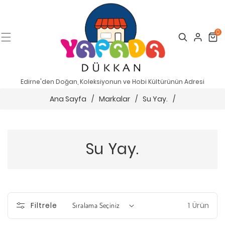
0
Search
Cart
Edirne'den Doğan, Koleksiyonun ve Hobi Kültürünün Adresi
Ana Sayfa
/
Markalar
/
Su Yay.
/
Su Yay.
1 Ürün
Filtrele