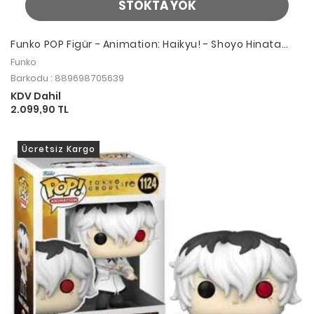
STOKTA YOK
Funko POP Figür - Animation: Haikyu! - Shoyo Hinata
#1388
Funko
Barkodu : 889698705639
KDV Dahil
2.099,90 TL
Ücretsiz Kargo