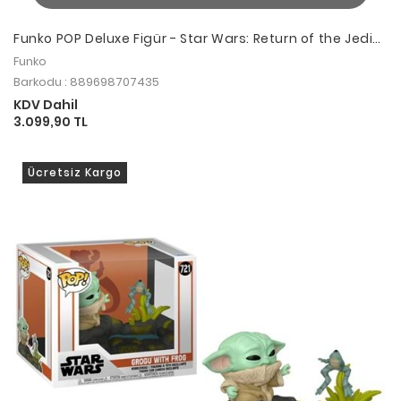
Funko POP Deluxe Figür - Star Wars: Return of the Jedi
40th Anniversary, Darth Vader VS. Luke Skywalker
Funko
Barkodu : 889698707435
KDV Dahil
3.099,90 TL
Ücretsiz Kargo