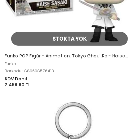
STOKTA YOK
Funko POP Figür - Animation: Tokyo Ghoul:Re - Haise
Sasaki
Funko
Barkodu : 889698576413
KDV Dahil
2.499,90 TL