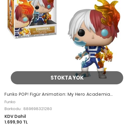
STOKTA YOK
Funko POP! Figür Animation: My Hero Academia
Todoroki
Funko
Barkodu : 889698321280
KDV Dahil
1.699,90 TL