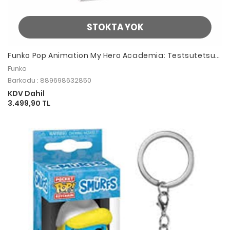
STOKTA YOK
Funko Pop Animation My Hero Academia: Testsutetsu
Tetsutetsu
Funko
Barkodu : 889698632850
KDV Dahil
3.499,90 TL