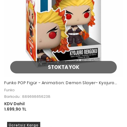
STOKTA YOK
Funko POP Figür - Animation: Demon Slayer- Kyojuro
Rengoku
Funko
Barkodu : 889698656238
KDV Dahil
1.699,90 TL
Ücretsiz Kargo