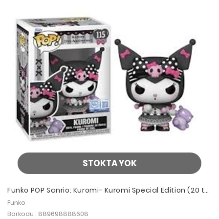
STOKTA YOK
Funko POP Sanrio: Kuromi- Kuromi Special Edition (20 th
Anniversay)
Funko
Barkodu : 889698888608