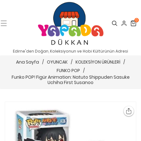
0
Search
Cart
Edirne'den Doğan, Koleksiyonun ve Hobi Kültürünün Adresi
Ana Sayfa
/
OYUNCAK
/
KOLEKSİYON ÜRÜNLERİ
/
FUNKO POP
/
Funko POP! Figür Animation: Natuto Shippuden Sasuke
Uchiha First Susanoo