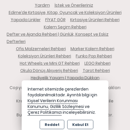
Yardım
İstek ve Önerileriniz
Edirne’de Kırtasiye, Kitap, Oyuncak ve Koleksiyon Ürünleri
Yapada Linkler
FİYAT GÖR
Kırtasiye Ürünleri Rehberi
Kalem Seçim Rehberi
Defter ve Ajanda Rehberi | Günlük, Konsept ve Eskiz
Defterleri
Ofis Malzemeleri Rehberi
Marker Kalem Rehberi
Koleksiyon Ürünleri Rehberi
Funko Pop Rehberi
Hot Wheels ve Mini GT Rehberi
LEGO Rehberi
Okula Dönüş Alışveriş Rehberi
Tarot Rehberi
Hediyelik Yaşam | Yapada Dükkan
Copyright 2026 yapadadukkan.com - Tüm hakları
İnternet sitemizde çerezlerden
saklıdır.
faydalanılmaktadır. Ayrıntılı bilgi için
Kredi kartı bilgileriniz 256bit SSL sertifikası ile
Kişisel Verilerin Korunması
Kanununu,
Gizlilik Sözleşmesi
ve
korunmaktadır.
Çerez Politikamızı
inceleyebilirsiniz.
Bu site AKINSOFT E-Ticaret ile hazırlanmıştır.
Reddet
Kabul Et