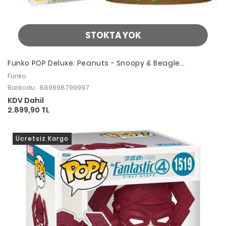
STOKTA YOK
Funko POP Deluxe: Peanuts - Snoopy & Beagle
(Camping)
Funko
Barkodu : 889698799997
KDV Dahil
2.899,90 TL
Ücretsiz Kargo