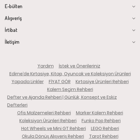
E-bülten
Alışveriş
İrtibat
İletişim
Yardım
İstek ve Önerileriniz
Edirne’de Kırtasiye, Kitap, Oyuncak ve Koleksiyon Ürünleri
Yapada Linkler
FİYAT GÖR
Kırtasiye Ürünleri Rehberi
Kalem Seçim Rehberi
Defter ve Ajanda Rehberi | Günlük, Konsept ve Eskiz
Defterleri
Ofis Malzemeleri Rehberi
Marker Kalem Rehberi
Koleksiyon Ürünleri Rehberi
Funko Pop Rehberi
Hot Wheels ve Mini GT Rehberi
LEGO Rehberi
Okula Dönüş Alışveriş Rehberi
Tarot Rehberi