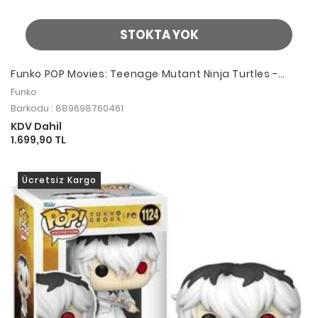
STOKTA YOK
Funko POP Movies: Teenage Mutant Ninja Turtles -
Leonardo (Meditating)
Funko
Barkodu : 889698760461
KDV Dahil
1.699,90 TL
Ücretsiz Kargo