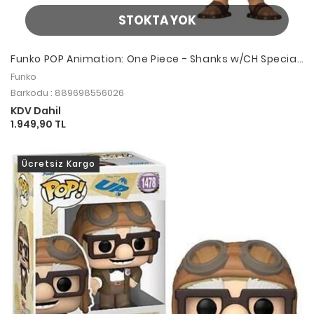
STOKTA YOK
Funko POP Animation: One Piece - Shanks w/CH Special
Edition
Funko
Barkodu : 889698556026
KDV Dahil
1.949,90 TL
Ücretsiz Kargo