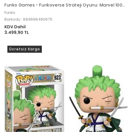
Funko Games - Funkoverse Strateji Oyunu: Marvel 100
4'lü Karakter Paketi Chase
Funko
Barkodu : 889698460675
KDV Dahil
3.499,90 TL
Ücretsiz Kargo