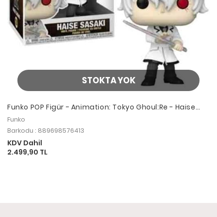
STOKTA YOK
Funko POP Figür - Animation: Tokyo Ghoul:Re - Haise
Sasaki
Funko
Barkodu : 889698576413
KDV Dahil
2.499,90 TL