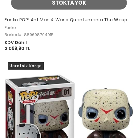
STOKTA YOK
Funko POP! Ant Man & Wasp Quantumania The Wasp
Chase
Funko
Barkodu : 889698704915
KDV Dahil
2.099,90 TL
Ücretsiz Kargo