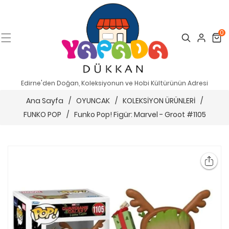
0
Search
Cart
Edirne'den Doğan, Koleksiyonun ve Hobi Kültürünün Adresi
Ana Sayfa
/
OYUNCAK
/
KOLEKSİYON ÜRÜNLERİ
/
FUNKO POP
/
Funko Pop! Figür: Marvel - Groot #1105