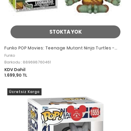
STOKTA YOK
Funko POP Movies: Teenage Mutant Ninja Turtles -
Leonardo (Meditating)
Funko
Barkodu : 889698760461
KDV Dahil
1.699,90 TL
Ücretsiz Kargo