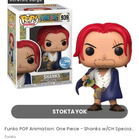
STOKTA YOK
Funko POP Animation: One Piece - Shanks w/CH Special
Edition
Funko