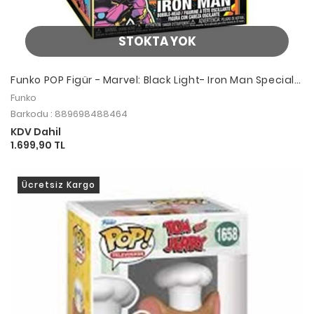
STOKTA YOK
Funko POP Figür - Marvel: Black Light- Iron Man Special
Edition
Funko
Barkodu : 889698488464
KDV Dahil
1.699,90 TL
Ücretsiz Kargo