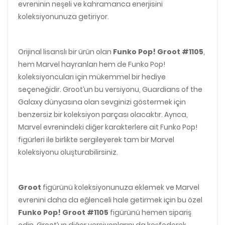
evreninin neşeli ve kahramanca enerjisini
koleksiyonunuza getiriyor.
Orijinal lisanslı bir ürün olan
Funko Pop! Groot #1105
,
hem Marvel hayranları hem de Funko Pop!
koleksiyoncuları için mükemmel bir hediye
seçeneğidir. Groot’un bu versiyonu, Guardians of the
Galaxy dünyasına olan sevginizi göstermek için
benzersiz bir koleksiyon parçası olacaktır. Ayrıca,
Marvel evrenindeki diğer karakterlere ait Funko Pop!
figürleri ile birlikte sergileyerek tam bir Marvel
koleksiyonu oluşturabilirsiniz.
Groot
figürünü koleksiyonunuza eklemek ve Marvel
evrenini daha da eğlenceli hale getirmek için bu özel
Funko Pop! Groot #1105
figürünü hemen sipariş
edin. Groot’un diğer versiyonlarını da keşfederek