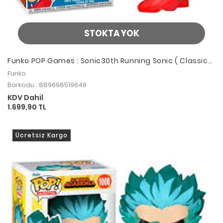
STOKTA YOK
Funko POP Games : Sonic30th Running Sonic ( Classic
Sonic )
Funko
Barkodu : 889698519649
KDV Dahil
1.699,90 TL
Ücretsiz Kargo