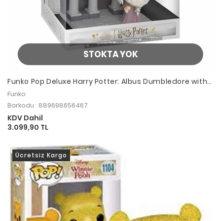
STOKTA YOK
Funko Pop Deluxe Harry Potter: Albus Dumbledore with
Hog’s Head Inn
Funko
Barkodu : 889698656467
KDV Dahil
3.099,90 TL
Ücretsiz Kargo