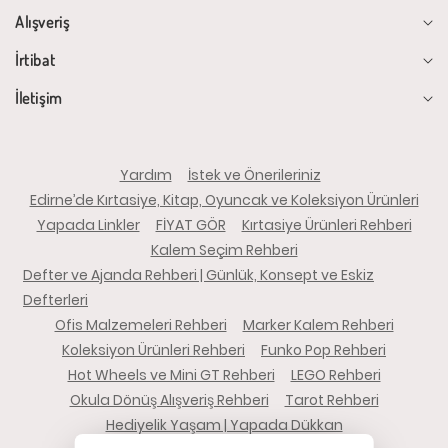
Alışveriş
İrtibat
İletişim
Yardım
İstek ve Önerileriniz
Edirne’de Kırtasiye, Kitap, Oyuncak ve Koleksiyon Ürünleri
Yapada Linkler
FİYAT GÖR
Kırtasiye Ürünleri Rehberi
Kalem Seçim Rehberi
Defter ve Ajanda Rehberi | Günlük, Konsept ve Eskiz
Defterleri
Ofis Malzemeleri Rehberi
Marker Kalem Rehberi
Koleksiyon Ürünleri Rehberi
Funko Pop Rehberi
Hot Wheels ve Mini GT Rehberi
LEGO Rehberi
Okula Dönüş Alışveriş Rehberi
Tarot Rehberi
Hediyelik Yaşam | Yapada Dükkan