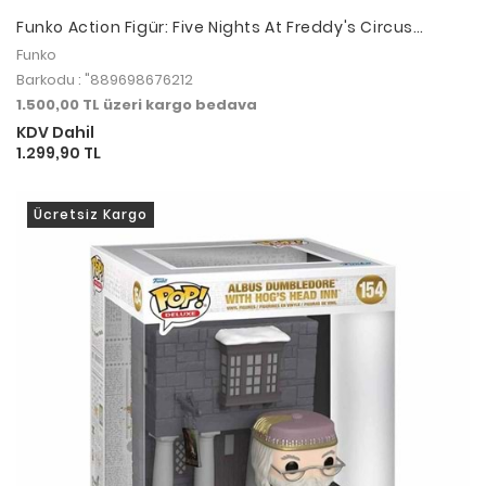
Funko Action Figür: Five Nights At Freddy's Circus
Bonnie
Funko
Barkodu : "889698676212
1.500,00 TL üzeri kargo bedava
KDV Dahil
1.299,90 TL
Ücretsiz Kargo