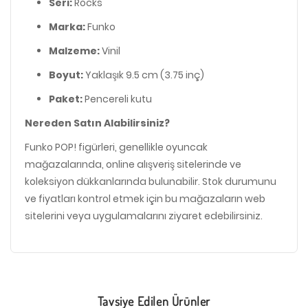
Seri:
Rocks
Marka:
Funko
Malzeme:
Vinil
Boyut:
Yaklaşık 9.5 cm (3.75 inç)
Paket:
Pencereli kutu
Nereden Satın Alabilirsiniz?
Funko POP! figürleri, genellikle oyuncak
mağazalarında, online alışveriş sitelerinde ve
koleksiyon dükkanlarında bulunabilir. Stok durumunu
ve fiyatları kontrol etmek için bu mağazaların web
sitelerini veya uygulamalarını ziyaret edebilirsiniz.
Tavsiye Edilen Ürünler