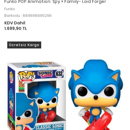
Funko POP Animation: Spy × Family- Loid Forger
Funko
Barkodu : 889698865296
KDV Dahil
1.699,90 TL
Ücretsiz Kargo