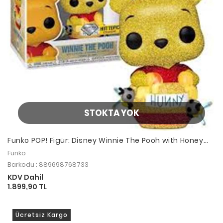
STOKTA YOK
Funko POP! Figür: Disney Winnie The Pooh with Honey
Pot
Funko
Barkodu : 889698768733
KDV Dahil
1.899,90 TL
Ücretsiz Kargo