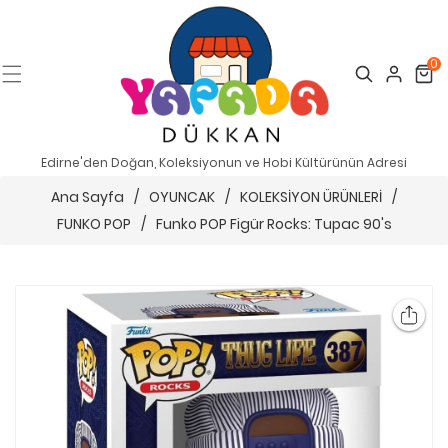
0
Search
Cart
Edirne'den Doğan, Koleksiyonun ve Hobi Kültürünün Adresi
Ana Sayfa
/
OYUNCAK
/
KOLEKSİYON ÜRÜNLERİ
/
FUNKO POP
/
Funko POP Figür Rocks: Tupac 90's