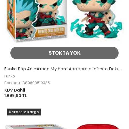
STOKTA YOK
Funko Pop Animation My Hero Academia Infinite Deku
With Eri
Funko
Barkodu : 889698519335
KDV Dahil
1.699,90 TL
Ücretsiz Kargo