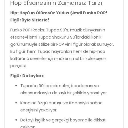
Hop Efsanesinin Zamansız Tarzı
Hip-Hop'un Ölümsüz Yıldızı Şimdi Funko POP!
Figürüyle Sizlerle!
Funko POP! Rocks: Tupac 90's, müzik dünyasının
efsanevi ismi Tupac Shakur'u 90'lardaki ikonik
görünümüyle stilize bir POP vinil figür olarak sunuyor.
Bu figür, hem Tupac hayranları hem de hip-hop
kültürünü sevenler için mükemmel bir koleksiyon
parçası.
Figür Detayları:
Tupac'ın 90'lardaki stilini, bandanası ve
aksesuarlarıyla detaylı bir şekilde yansıtıyor.
Kendine özgü duruşu ve ifadesiyle sahne
enerjisini yakalıyor.
Detaylı işçilik ve gerçekçi boyama ile dikkat
çekiyor.