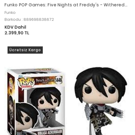
Funko POP Games: Five Nights at Freddy's - Withered
Freddy
Funko
Barkodu : 889698838672
KDV Dahil
2.399,90 TL
Ücretsiz Kargo