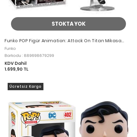
STOKTA YOK
Funko POP Figür Animation: Attack On Titan Mikasa
Ackermann
Funko
Barkodu : 889698679299
KDV Dahil
1.699,90 TL
Ücretsiz Kargo