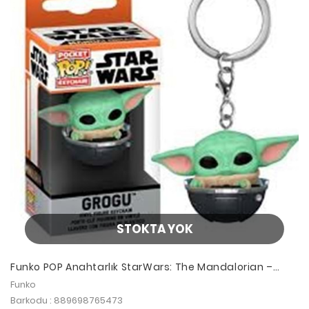
STOKTA YOK
Funko POP Anahtarlık StarWars: The Mandalorian –
Grogu
Funko
Barkodu : 889698765473