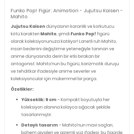
Funko Pop! Figür: Animation - Jujutsu Kaisen -
Mahito
Jujutsu Kaisen
dünyasının karanlık ve korkutucu
kötü karakteri
Mahito
, şimdi
Funko Pop!
figürü
olarak koleksiyonunuza katılıyor! Lanetli ruh Mahito,
insan bedenini değiştirme yeteneğiyle tanınan ve
anime dünyasında derin bir etki bırakan bir
antagonist. Mahito’nun bu figürü, karizmatik duruşu
ve tehditkar ifadesiyle anime severler ve
koleksiyoncular için mükemmel bir parça.
Özellikler:
Yükseklik: 9 cm
– Kompakt boyutuyla her
koleksiyon alanına kolayca sığacak şekilde
tasarlanmıştır.
Detaylı tasarım
– Mahito’nun mavi saçları,
bohem giysileri ve gizemli yüz ifadesi, bu figürde