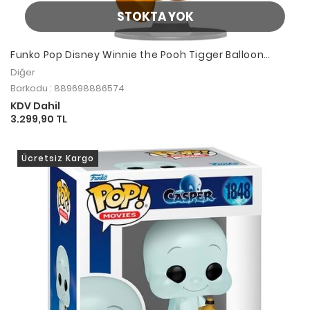
STOKTA YOK
Funko Pop Disney Winnie the Pooh Tigger Balloon
Special Edition
Diğer
Barkodu : 889698886574
KDV Dahil
3.299,90 TL
Ücretsiz Kargo