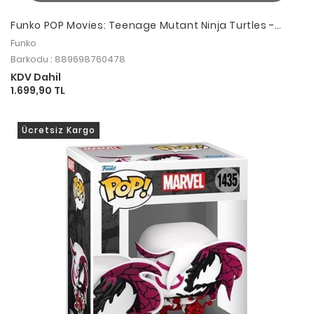
Funko POP Movies: Teenage Mutant Ninja Turtles -
Michelangelo Sausage Link
Funko
Barkodu : 889698760478
KDV Dahil
1.699,90 TL
Ücretsiz Kargo