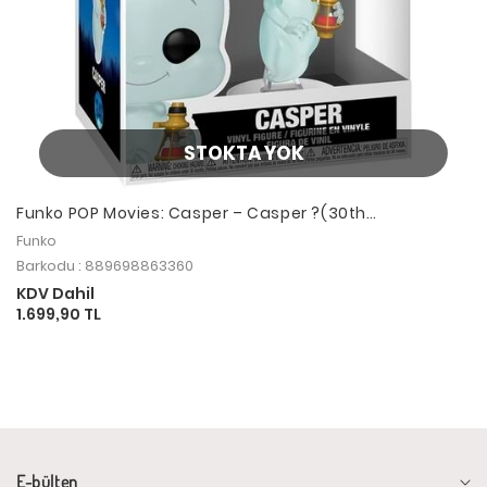
STOKTA YOK
Funko POP Movies: Casper – Casper ?(30th
Anniversary)
Funko
Barkodu : 889698863360
KDV Dahil
1.699,90 TL
E-bülten