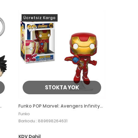
Ücretsiz Kargo
STOKTA YOK
Funko POP Marvel: Avengers Infinity
War: Iron Man
Funko
Barkodu : 889698264631
KDV Dahil