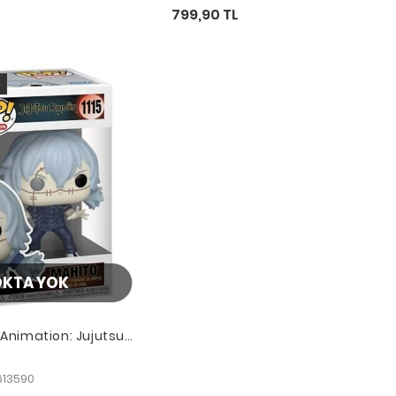
799,90 TL
o
OKTA YOK
 Animation: Jujutsu
613590