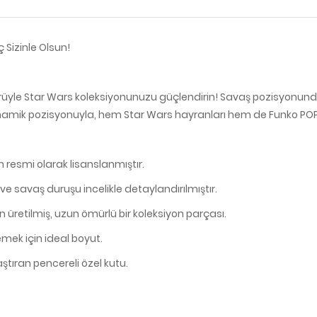
Sizinle Olsun!
ürüyle Star Wars koleksiyonunuzu güçlendirin! Savaş pozisyonunda 
 ve dinamik pozisyonuyla, hem Star Wars hayranları hem de Funko PO
 resmi olarak lisanslanmıştır.
ı ve savaş duruşu incelikle detaylandırılmıştır.
 üretilmiş, uzun ömürlü bir koleksiyon parçası.
mek için ideal boyut.
ştıran pencereli özel kutu.