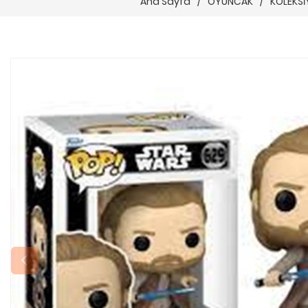
Ana Sayfa
/
OYUNCAK
/
KOLEKSİ