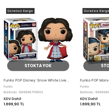
Ücretsiz Kargo
Ücretsiz Karg
STOKTA YOK
ST
Funko POP Disney: Snow White Live
Funko POP Marve
Action - Snow White (Plaid)
(Levitating)
Funko
Funko
Barkodu : 889698759502
Barkodu : 889698
KDV Dahil
KDV Dahil
1.699,90 TL
1.699,90 TL