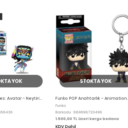
o
OKTA YOK
STOKTA YOK
s: Avatar - Neytiri
Funko POP Anahtarlık - Animation
Jujutsu Kaisen Megumi Fushiguro
Funko
656436
Barkodu : 889698720496
1.500,00 TL üzeri kargo bedava
KDV Dahil