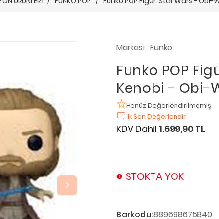
YON ÜRÜNLERİ
/
FUNKO POP
/
Funko POP Figür: Star Wars - Obi-
Markası
Funko
:
Funko POP Fig
Kenobi - Obi-
Henüz Değerlendirilmemiş
İlk Sen Değerlendir
KDV Dahil
1.699,90 TL
STOKTA YOK
Barkodu:
889698675840