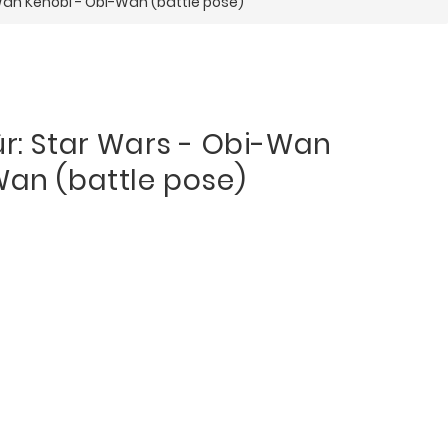
Wan Kenobi - Obi-Wan (battle pose)
ür: Star Wars - Obi-Wan
Wan (battle pose)