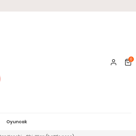
0
Cart
Oyuncak