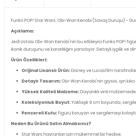
Funko POP! Star Wars: Obi-Wan Kenobi (Savaş Duruşu) - Güç 
Açıklama:
Jedi Ustası Obi-Wan Kenobi'nin bu etkileyici Funko POP! fig
ikonik duruşunu ve kararlılığını yansıtıyor. Detaylı işçilik
Ürün Özellikleri:
Orijinal Lisanslı Ürün:
Disney ve Lucasfilm tarafından
Detaylı Tasarım:
Obi-Wan Kenobi'nin giysisi, ışın kılıc
Yüksek Kaliteli Malzeme:
Dayanıklı vinil malzemeden
Koleksiyonluk Boyut:
Yaklaşık 9 cm boyunda, sergile
Pencereli Kutu:
Figürü koruyan ve sergilemeyi kolayla
Neden Bu Ürünü Satın Almalısınız?
Star Wars hayranları için mükemmel bir hediye.