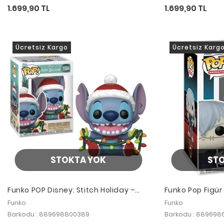
1.699,90 TL
1.699,90 TL
Ücretsiz Kargo
Ücretsiz Karg
STOKTA YOK
ST
Funko POP Disney: Stitch Holiday –
Funko Pop Figür
Stitch w/Lights
Kaisen - Mahito
Funko
Funko
Barkodu : 889698800389
Barkodu : 889698