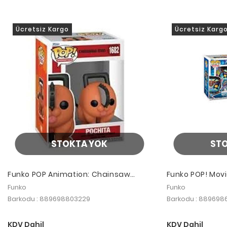
Ücretsiz Kargo
Ücretsiz Karg
STOKTA YOK
ST
Funko POP Animation: Chainsaw
Funko POP! Movie
Man- Pochita
(battle)
Funko
Funko
Barkodu : 889698803229
Barkodu : 889698
KDV Dahil
KDV Dahil