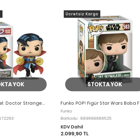
o
Ücretsiz Kargo
OKTA YOK
STOKTA YOK
l: Doctor Strange
Funko POP! Figür Star Wars Boba F
Luke Skywalker&Grogu (TRNG)
Funko
872263
Barkodu : 889698686525
KDV Dahil
2.099,90 TL