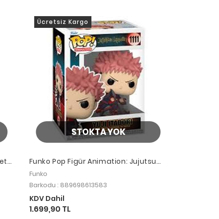
Ücretsiz Kargo
STOKTA YOK
ett:
Funko Pop Figür Animation: Jujutsu
Kaisen Yuji Itadori
Funko
Barkodu : 889698613583
KDV Dahil
1.699,90 TL