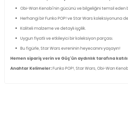
Obi-Wan Kenobi'nin gücünü ve bilgeliğini temsil eden be
Herhangi bir Funko POP! ve Star Wars koleksiyonuna değe
Kaliteli malzeme ve detaylı işçilik.
Uygun fiyatlı ve etkileyici bir koleksiyon parçası.
Bu figürle, Star Wars evreninin heyecanını yaşayın!
Hemen sipariş verin ve Güç'ün aydınlık tarafına katılı
Anahtar Kelimeler:
Funko POP!, Star Wars, Obi-Wan Kenobi, Je