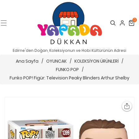
0
Search
Cart
Edirne'den Doğan, Koleksiyonun ve Hobi Kültürünün Adresi
Ana Sayfa
/
OYUNCAK
/
KOLEKSİYON ÜRÜNLERİ
/
FUNKO POP
/
Funko POP! Figür: Television Peaky Blinders Arthur Shelby