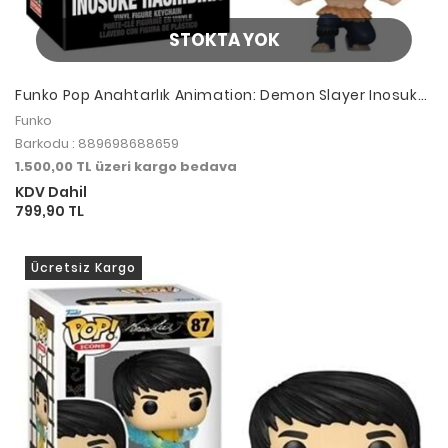
STOKTA YOK
Funko Pop Anahtarlık Animation: Demon Slayer Inosuke
Hashibira
Funko
Barkodu : 889698688659
1.500,00 TL üzeri kargo bedava
KDV Dahil
799,90 TL
Ücretsiz Kargo