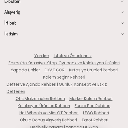
E-bülten
Alışveriş
İrtibat
İletişim
Yardım
İstek ve Önerileriniz
Edirne’de Kırtasiye, Kitap, Oyuncak ve Koleksiyon Ürünleri
Yapada Linkler
FİYAT GÖR
Kırtasiye Ürünleri Rehberi
Kalem Seçim Rehberi
Defter ve Ajanda Rehberi | Günlük, Konsept ve Eskiz
Defterleri
Ofis Malzemeleri Rehberi
Marker Kalem Rehberi
Koleksiyon Ürünleri Rehberi
Funko Pop Rehberi
Hot Wheels ve Mini GT Rehberi
LEGO Rehberi
Okula Dönüş Alışveriş Rehberi
Tarot Rehberi
Hediyelik Yaşam | Yapada Dükkan