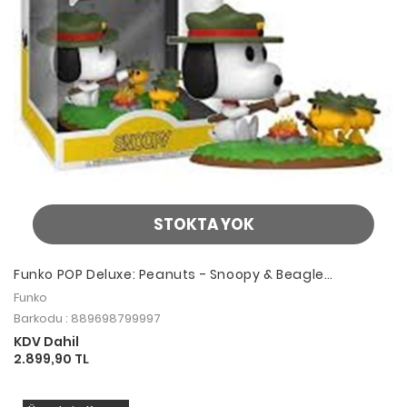
STOKTA YOK
Funko POP Deluxe: Peanuts - Snoopy & Beagle
(Camping)
Funko
Barkodu : 889698799997
KDV Dahil
2.899,90 TL