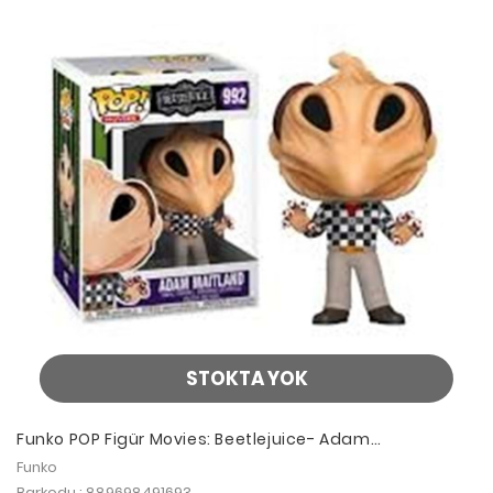
STOKTA YOK
Funko POP Figür Movies: Beetlejuice- Adam
Transformed
Funko
Barkodu : 889698491693