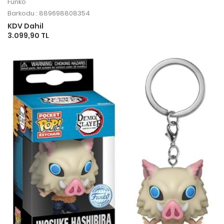
Funko
Barkodu : 889698808354
KDV Dahil
3.099,90 TL