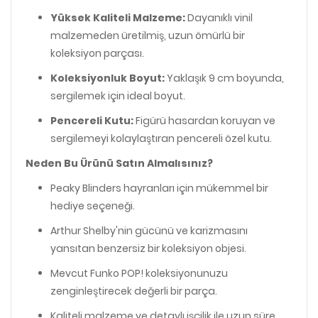
Yüksek Kaliteli Malzeme:
Dayanıklı vinil
malzemeden üretilmiş, uzun ömürlü bir
koleksiyon parçası.
Koleksiyonluk Boyut:
Yaklaşık 9 cm boyunda,
sergilemek için ideal boyut.
Pencereli Kutu:
Figürü hasardan koruyan ve
sergilemeyi kolaylaştıran pencereli özel kutu.
Neden Bu Ürünü Satın Almalısınız?
Peaky Blinders hayranları için mükemmel bir
hediye seçeneği.
Arthur Shelby'nin gücünü ve karizmasını
yansıtan benzersiz bir koleksiyon objesi.
Mevcut Funko POP! koleksiyonunuzu
zenginleştirecek değerli bir parça.
Kaliteli malzeme ve detaylı işçilik ile uzun süre