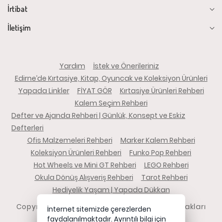
İrtibat
İletişim
Yardım
İstek ve Önerileriniz
Edirne’de Kırtasiye, Kitap, Oyuncak ve Koleksiyon Ürünleri
Yapada Linkler
FİYAT GÖR
Kırtasiye Ürünleri Rehberi
Kalem Seçim Rehberi
Defter ve Ajanda Rehberi | Günlük, Konsept ve Eskiz
Defterleri
Ofis Malzemeleri Rehberi
Marker Kalem Rehberi
Koleksiyon Ürünleri Rehberi
Funko Pop Rehberi
Hot Wheels ve Mini GT Rehberi
LEGO Rehberi
Okula Dönüş Alışveriş Rehberi
Tarot Rehberi
Hediyelik Yaşam | Yapada Dükkan
Copyright 2026 yapadadukkan.com - Tüm hakları
İnternet sitemizde çerezlerden
saklıdır.
faydalanılmaktadır. Ayrıntılı bilgi için