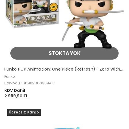
STOKTA YOK
Funko POP Animation: One Piece (Refresh) - Zoro With
Chase
Funko
Barkodu : 889698803694C
KDV Dahil
2.999,90 TL
Ücretsiz Kargo