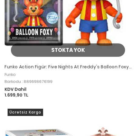
STOKTA YOK
Funko Action Figür: Five Nights At Freddy's Balloon Foxy
Special Edition
Funko
Barkodu : 889698676199
KDV Dahil
1.699,90 TL
Ücretsiz Kargo