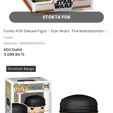
STOKTA YOK
Funko POP Deluxe Figür - Star Wars: The Mandalorian -
The Child Using The Force Elektronik Figür
Funko
Barkodu : 889698583909
KDV Dahil
3.099,90 TL
Ücretsiz Kargo