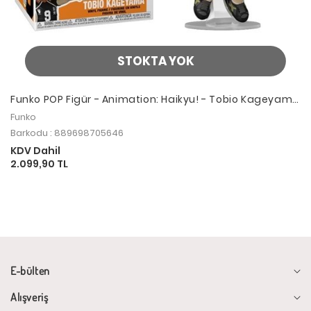
STOKTA YOK
Funko POP Figür - Animation: Haikyu! - Tobio Kageyama
#1389
Funko
Barkodu : 889698705646
KDV Dahil
2.099,90 TL
E-bülten
Alışveriş