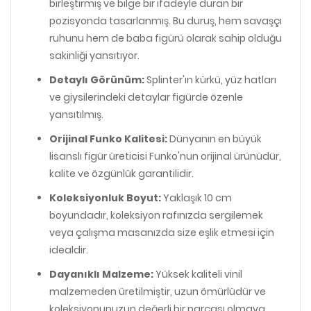
birleştirmiş ve bilge bir ifadeyle duran bir
pozisyonda tasarlanmış. Bu duruş, hem savaşçı
ruhunu hem de baba figürü olarak sahip olduğu
sakinliği yansıtıyor.
Detaylı Görünüm:
Splinter'ın kürkü, yüz hatları
ve giysilerindeki detaylar figürde özenle
yansıtılmış.
Orijinal Funko Kalitesi:
Dünyanın en büyük
lisanslı figür üreticisi Funko'nun orijinal ürünüdür,
kalite ve özgünlük garantilidir.
Koleksiyonluk Boyut:
Yaklaşık 10 cm
boyundadır, koleksiyon rafınızda sergilemek
veya çalışma masanızda size eşlik etmesi için
idealdir.
Dayanıklı Malzeme:
Yüksek kaliteli vinil
malzemeden üretilmiştir, uzun ömürlüdür ve
koleksiyonunuzun değerli bir parçası olmaya