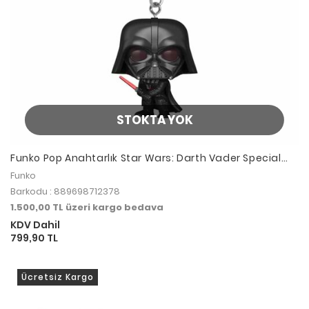
STOKTA YOK
Funko Pop Anahtarlık Star Wars: Darth Vader Special
Edition
Funko
Barkodu : 889698712378
1.500,00 TL üzeri kargo bedava
KDV Dahil
799,90 TL
Ücretsiz Kargo