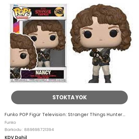
STOKTA YOK
Funko POP Figür Television: Stranger Things Hunter
Nancy With Shotgun
Funko
Barkodu : 889698721394
KDV Dahil