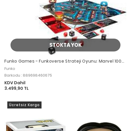
STOKTA YOK
Funko Games - Funkoverse Strateji Oyunu: Marvel 100
4'lü Karakter Paketi Chase
Funko
Barkodu : 889698460675
KDV Dahil
3.499,90 TL
Ücretsiz Kargo