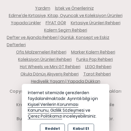
Yardım
İstek ve Önerileriniz
Edirne’de Kırtasiye, Kitap, Oyuncak ve Koleksiyon Ürünleri
Yapada Linkler
FİYAT GÖR
Kırtasiye Ürünleri Rehberi
Kalem Seçim Rehberi
Defter ve Ajanda Rehberi | Günlük, Konsept ve Eskiz
Defterleri
Ofis Malzemeleri Rehberi
Marker Kalem Rehberi
Koleksiyon Ürünleri Rehberi
Funko Pop Rehberi
Hot Wheels ve Mini GT Rehberi
LEGO Rehberi
Okula Dönüş Alışveriş Rehberi
Tarot Rehberi
Hediyelik Yaşam | Yapada Dükkan
Copyright 2026 yapadadukkan.com - Tüm hakları
İnternet sitemizde çerezlerden
saklıdır.
faydalanılmaktadır. Ayrıntılı bilgi için
Kredi kartı bilgileriniz 256bit SSL sertifikası ile
Kişisel Verilerin Korunması
Kanununu,
Gizlilik Sözleşmesi
ve
korunmaktadır.
Çerez Politikamızı
inceleyebilirsiniz.
Bu site AKINSOFT E-Ticaret ile hazırlanmıştır.
Reddet
Kabul Et