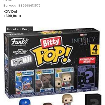
Funko
Barkodu : 889698613576
KDV Dahil
1.699,90 TL
Ücretsiz Kargo