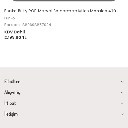
Funko Bitty POP Marvel Spiderman Miles Morales 4'lü
Paket Chase
Funko
Barkodu : 889698857024
KDV Dahil
2.199,90 TL
E-bülten
Alışveriş
İrtibat
İletişim