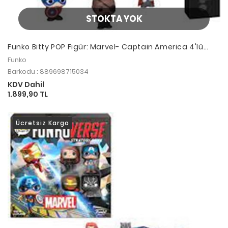
STOKTA YOK
Funko Bitty POP Figür: Marvel- Captain America 4'lü
Paket
Funko
Barkodu : 889698715034
KDV Dahil
1.899,90 TL
Ücretsiz Kargo