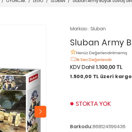
/
OYUNCAK
/
LEGO
/
SLUBAN
/
Sluban Army Büyük Savaş Set
Markası
Sluban
:
Sluban Army B
Henüz Değerlendirilmemiş
İlk Sen Değerlendir
KDV Dahil
1.100,00 TL
1.500,00 TL üzeri karg
STOKTA YOK
Barkodu:
8681241199436