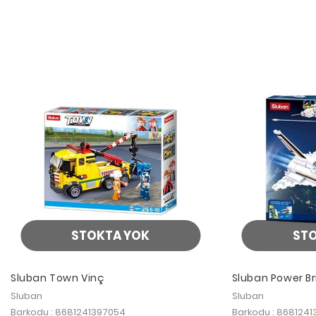
STOKTA YOK
ST
Sluban Town Vinç
Sluban Power Br
Parça
Sluban
Sluban
Barkodu : 8681241397054
Barkodu : 868124