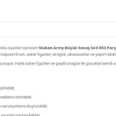
 dolu oyunlar oynasın!
Sluban Army Büyük Savaş Seti 552 Par
apsamlı set, asker figürleri, araçlar, aksesuarlar ve yapım bloklar
r. Farklı asker figürleri ve çeşitli araçlar ile çocuklar kendi sava
irebilir,
lerini artırabilir,
 senaryolarını oluşturabilir,
e oyunlar oynayabilirler.