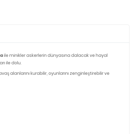
ça
ile minikler askerlerin dünyasına dalacak ve hayal
ı ile dolu.
ş alanlarını kurabilir, oyunlarını zenginleştirebilir ve