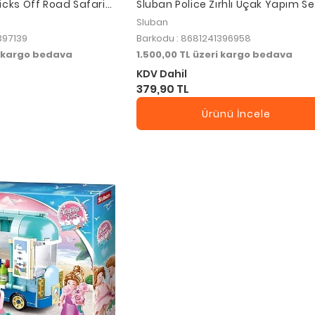
icks Off Road Safari
Sluban Police Zırhlı Uçak Yapım Se
Sluban
397139
Barkodu : 8681241396958
i kargo bedava
1.500,00 TL üzeri kargo bedava
KDV Dahil
379,90 TL
Ürünü İncele