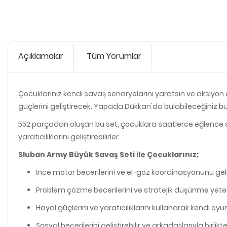
Açıklamalar
Tüm Yorumlar
Çocuklarınız kendi savaş senaryolarını yaratsın ve aksiyon
güçlerini geliştirecek. Yapada Dükkan'da bulabileceğiniz bu k
552 parçadan oluşan bu set, çocuklara saatlerce eğlence sunuyo
yaratıcılıklarını geliştirebilirler.
Sluban Army Büyük Savaş Seti ile Çocuklarınız;
İnce motor becerilerini ve el-göz koordinasyonunu gelişt
Problem çözme becerilerini ve stratejik düşünme yetenek
Hayal güçlerini ve yaratıcılıklarını kullanarak kendi oyun
Sosyal becerilerini geliştirebilir ve arkadaşlarıyla birlikt