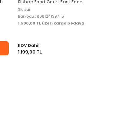
ti
Sluban Food Court Fast Food
Sluban
Barkodu : 8681241397115
1.500,00 TL üzeri kargo bedava
KDV Dahil
1.199,90 TL