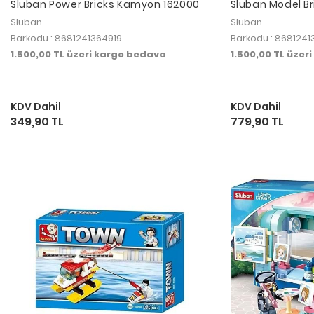
Sluban Power Bricks Kamyon 162000
Sluban Model Br
Aracı Sarı
Sluban
Sluban
Barkodu : 8681241364919
Barkodu : 8681241
1.500,00 TL üzeri kargo bedava
1.500,00 TL üzer
KDV Dahil
KDV Dahil
349,90 TL
779,90 TL