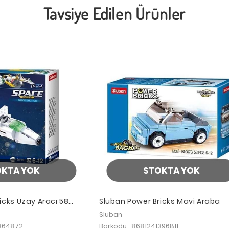
Tavsiye Edilen Ürünler
OKTA YOK
STOKTA YOK
icks Uzay Aracı 58
Sluban Power Bricks Mavi Araba
Sluban
1364872
Barkodu : 8681241396811