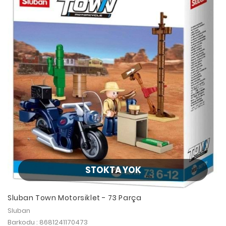
STOKTA YOK
Sluban Town Motorsiklet - 73 Parça
Sluban
Barkodu : 8681241170473