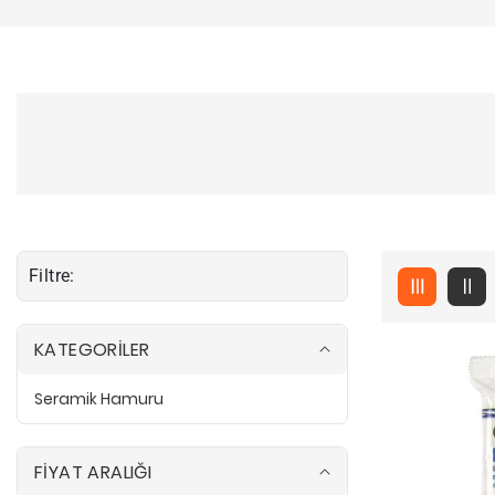
Filtre:
KATEGORİLER
Seramik Hamuru
S
e
r
a
m
FİYAT ARALIĞI
i