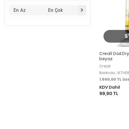
k
H
a
m
u
r
u
S
Creall Do&Dr
beyaz
Creall
Barkodu : 8714
1.500,00 TL ü
KDV Dahil
99,90 TL