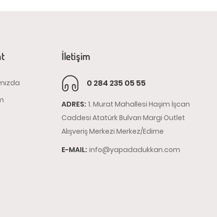
at
İletişim
0 284 235 05 55
mızda
im
ADRES:
1. Murat Mahallesi Haşim İşcan
Caddesi Atatürk Bulvarı Margi Outlet
Alışveriş Merkezi Merkez/Edirne
E-MAIL:
info@yapadadukkan.com