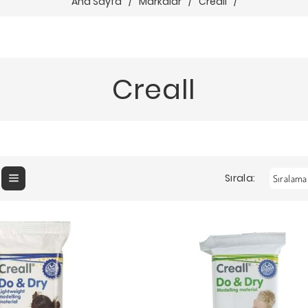
Ana Sayfa
/
Markalar
/
Creall
/
Creall
Sırala: