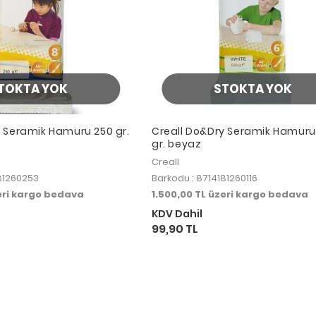
TOKTA YOK
STOKTA YOK
y Seramik Hamuru 250 gr.
Creall Do&Dry Seramik Hamuru
gr. beyaz
Creall
181260253
Barkodu : 8714181260116
zeri kargo bedava
1.500,00 TL üzeri kargo bedava
KDV Dahil
99,90 TL