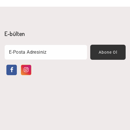
E-bülten
Email
Abone Ol