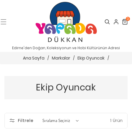
0
Search
Cart
Edirne'den Doğan, Koleksiyonun ve Hobi Kültürünün Adresi
Ana Sayfa
/
Markalar
/
Ekip Oyuncak
/
Ekip Oyuncak
1 Ürün
Filtrele