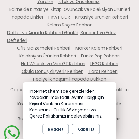
Yardım
İstek ve Önerileriniz
Edirne’de Kırtasiye, Kitap, Oyuncak ve Koleksiyon Ürünleri
Yapada Linkler
FİYAT GÖR
Kırtasiye Ürünleri Rehberi
Kalem Seçim Rehberi
Defter ve Ajanda Rehberi | Günlük, Konsept ve Eskiz
Defterleri
Ofis Malzemeleri Rehberi
Marker Kalem Rehberi
Koleksiyon Ürünleri Rehberi
Funko Pop Rehberi
Hot Wheels ve Mini GT Rehberi
LEGO Rehberi
Okula Dönüş Alışveriş Rehberi
Tarot Rehberi
Hediyelik Yaşam | Yapada Dükkan
Copyright 2026 yapadadukkan.com - Tüm hakları
İnternet sitemizde çerezlerden
saklıdır.
faydalanılmaktadır. Ayrıntılı bilgi için
Kredi kartı bilgileriniz 256bit SSL sertifikası ile
Kişisel Verilerin Korunması
Kanununu,
Gizlilik Sözleşmesi
ve
korunmaktadır.
Çerez Politikamızı
inceleyebilirsiniz.
Bu site AKINSOFT E-Ticaret ile hazırlanmıştır.
Reddet
Kabul Et