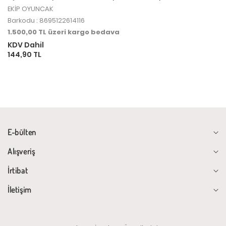
EKİP OYUNCAK
Barkodu : 8695122614116
1.500,00 TL üzeri kargo bedava
KDV Dahil
144,90 TL
E-bülten
Alışveriş
İrtibat
İletişim