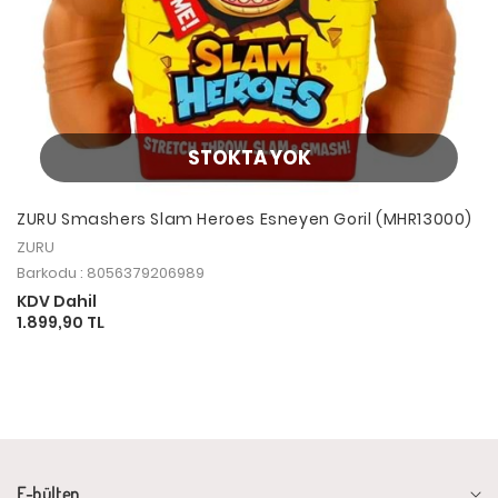
STOKTA YOK
ZURU Smashers Slam Heroes Esneyen Goril (MHR13000)
ZURU
Barkodu : 8056379206989
KDV Dahil
1.899,90 TL
E-bülten