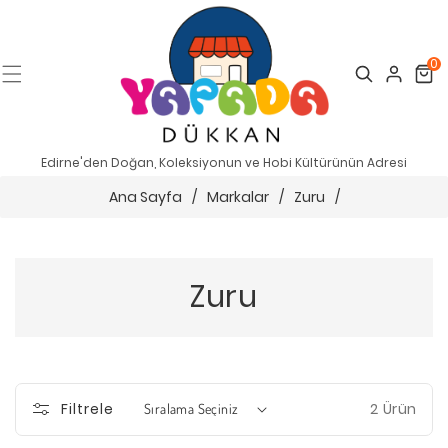
0
Search
Cart
Edirne'den Doğan, Koleksiyonun ve Hobi Kültürünün Adresi
Ana Sayfa
/
Markalar
/
Zuru
/
Zuru
2 Ürün
Filtrele