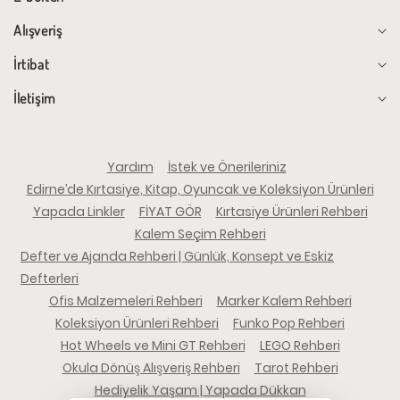
Alışveriş
İrtibat
İletişim
Yardım
İstek ve Önerileriniz
Edirne’de Kırtasiye, Kitap, Oyuncak ve Koleksiyon Ürünleri
Yapada Linkler
FİYAT GÖR
Kırtasiye Ürünleri Rehberi
Kalem Seçim Rehberi
Defter ve Ajanda Rehberi | Günlük, Konsept ve Eskiz
Defterleri
Ofis Malzemeleri Rehberi
Marker Kalem Rehberi
Koleksiyon Ürünleri Rehberi
Funko Pop Rehberi
Hot Wheels ve Mini GT Rehberi
LEGO Rehberi
Okula Dönüş Alışveriş Rehberi
Tarot Rehberi
Hediyelik Yaşam | Yapada Dükkan