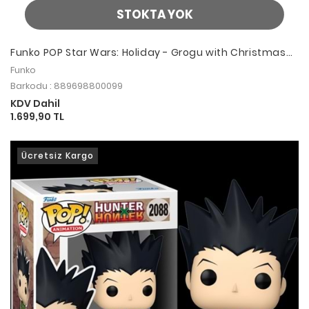
STOKTA YOK
Funko POP Star Wars: Holiday - Grogu with Christmas
Cookie
Funko
Barkodu : 889698800099
KDV Dahil
1.699,90 TL
Ücretsiz Kargo