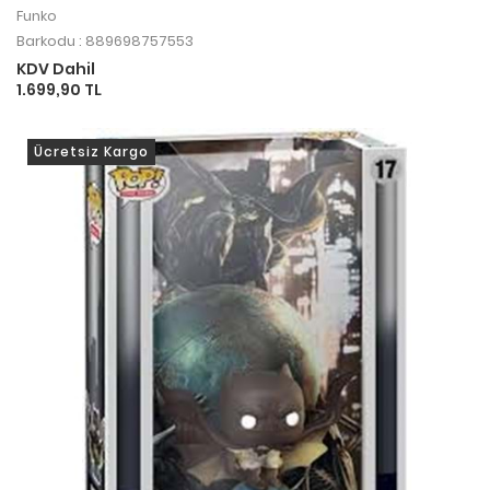
Boombox
Funko
Barkodu : 889698757553
KDV Dahil
1.699,90 TL
Ücretsiz Kargo