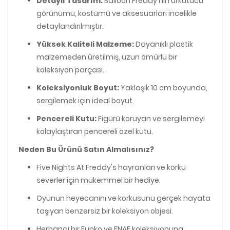
Detaylı Tasarım:
Balloon Freddy'nin ürkütücü
görünümü, kostümü ve aksesuarları incelikle
detaylandırılmıştır.
Yüksek Kaliteli Malzeme:
Dayanıklı plastik
malzemeden üretilmiş, uzun ömürlü bir
koleksiyon parçası.
Koleksiyonluk Boyut:
Yaklaşık 10 cm boyunda,
sergilemek için ideal boyut.
Pencereli Kutu:
Figürü koruyan ve sergilemeyi
kolaylaştıran pencereli özel kutu.
Neden Bu Ürünü Satın Almalısınız?
Five Nights At Freddy's hayranları ve korku
severler için mükemmel bir hediye.
Oyunun heyecanını ve korkusunu gerçek hayata
taşıyan benzersiz bir koleksiyon objesi.
Herhangi bir Funko ve FNAF koleksiyonuna