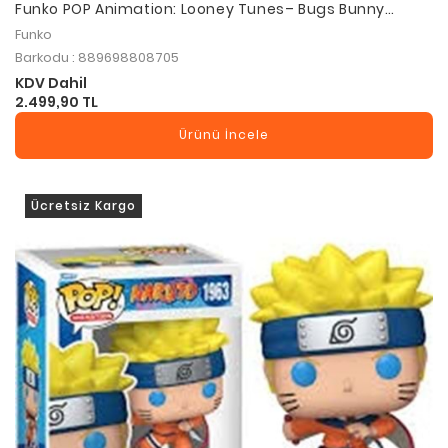
Funko POP Animation: Looney Tunes– Bugs Bunny
(Ghost)
Funko
Barkodu : 889698808705
KDV Dahil
2.499,90 TL
Ürünü İncele
Ücretsiz Kargo