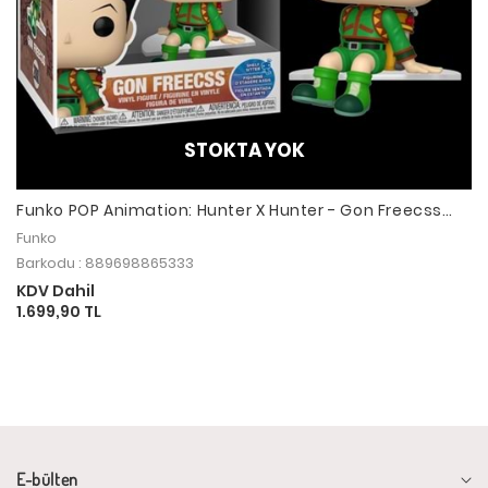
STOKTA YOK
Funko POP Animation: Hunter X Hunter - Gon Freecss
(Shelf Sitter)
Funko
Barkodu : 889698865333
KDV Dahil
1.699,90 TL
E-bülten