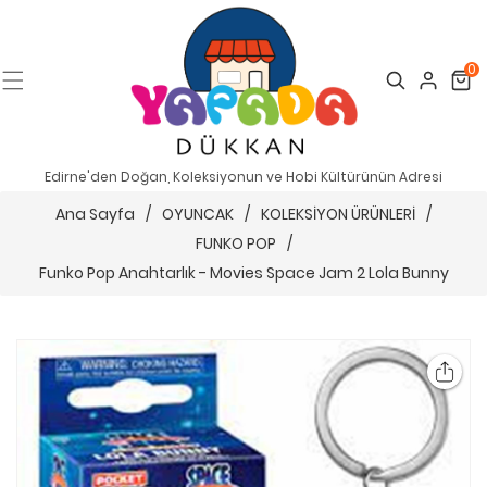
0
Search
Cart
Edirne'den Doğan, Koleksiyonun ve Hobi Kültürünün Adresi
Ana Sayfa
/
OYUNCAK
/
KOLEKSİYON ÜRÜNLERİ
/
FUNKO POP
/
Funko Pop Anahtarlık - Movies Space Jam 2 Lola Bunny