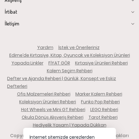
İrtibat
İletişim
Yardım
İstek ve Önerileriniz
Edirne’de Kırtasiye, Kitap, Oyuncak ve Koleksiyon Ürünleri
Yapada Linkler
FİYAT GÖR
Kırtasiye Ürünleri Rehberi
Kalem Seçim Rehberi
Defter ve Ajanda Rehberi | Günlük, Konsept ve Eskiz
Defterleri
Ofis Malzemeleri Rehberi
Marker Kalem Rehberi
Koleksiyon Ürünleri Rehberi
Funko Pop Rehberi
Hot Wheels ve Mini GT Rehberi
LEGO Rehberi
Okula Dönüş Alışveriş Rehberi
Tarot Rehberi
Hediyelik Yaşam | Yapada Dükkan
Copyright 2026 yapadadukkan.com - Tüm hakları
İnternet sitemizde çerezlerden