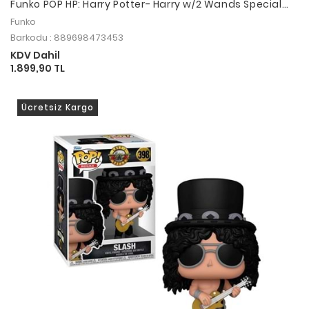
Funko POP HP: Harry Potter- Harry w/2 Wands Special
Edition
Funko
Barkodu : 889698473453
KDV Dahil
1.899,90 TL
Ücretsiz Kargo