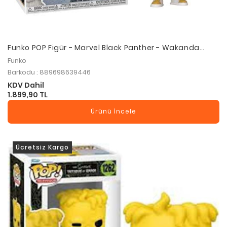
Funko POP Figür - Marvel Black Panther - Wakanda
Forever - Shuri
Funko
Barkodu : 889698639446
KDV Dahil
1.899,90 TL
Ürünü İncele
Ücretsiz Kargo