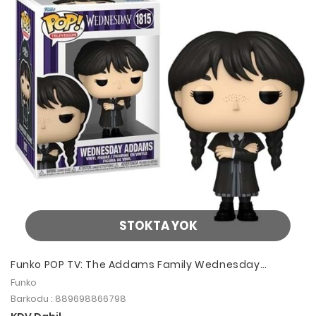
STOKTA YOK
Funko POP TV: The Addams Family Wednesday
Addams (Black Coat)
Funko
Barkodu : 889698866798