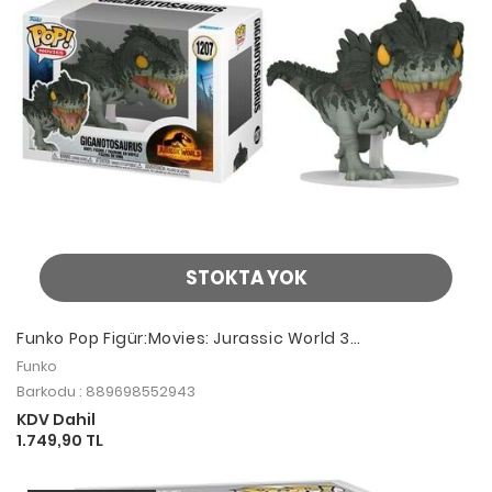
STOKTA YOK
Funko Pop Figür:Movies: Jurassic World 3
Giganotosaurus
Funko
Barkodu : 889698552943
KDV Dahil
1.749,90 TL