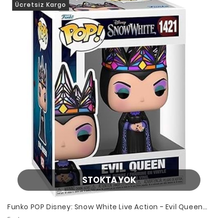
Ücretsiz Kargo
STOKTA YOK
Funko POP Disney: Snow White Live Action - Evil Queen
(Black & Purple)