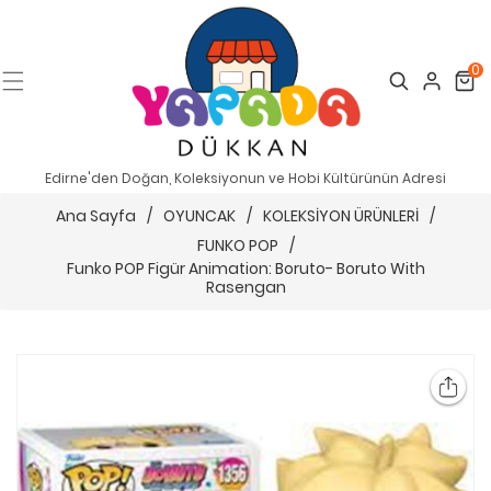
0
Search
Cart
Edirne'den Doğan, Koleksiyonun ve Hobi Kültürünün Adresi
Ana Sayfa
/
OYUNCAK
/
KOLEKSİYON ÜRÜNLERİ
/
FUNKO POP
/
Funko POP Figür Animation: Boruto- Boruto With
Rasengan