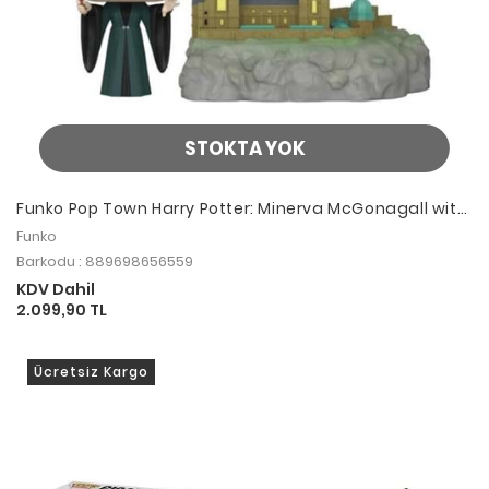
STOKTA YOK
Funko Pop Town Harry Potter: Minerva McGonagall with
Hogwarts
Funko
Barkodu : 889698656559
KDV Dahil
2.099,90 TL
Ücretsiz Kargo