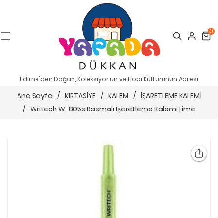
0
Search
Cart
Edirne'den Doğan, Koleksiyonun ve Hobi Kültürünün Adresi
Ana Sayfa
/
KIRTASİYE
/
KALEM
/
İŞARETLEME KALEMİ
/
Writech W-805s Basmalı İşaretleme Kalemi Lime