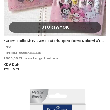
STOKTA YOK
Kuromi Hello Kitty 3316 Fosforlu İşaretleme Kalemi 6'Lı
Pastel Set
Bam
Barkodu : 6965235633161
1.500,00 TL üzeri kargo bedava
KDV Dahil
179,90 TL