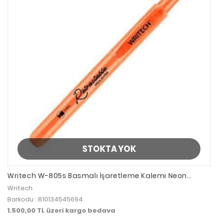
STOKTA YOK
Writech W-805s Basmalı İşaretleme Kalemi Neon
Orange
Writech
Barkodu : 810134545694
1.500,00 TL üzeri kargo bedava