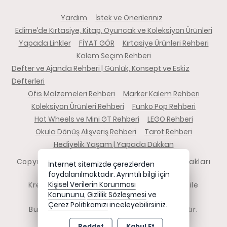
Yardım
İstek ve Önerileriniz
Edirne’de Kırtasiye, Kitap, Oyuncak ve Koleksiyon Ürünleri
Yapada Linkler
FİYAT GÖR
Kırtasiye Ürünleri Rehberi
Kalem Seçim Rehberi
Defter ve Ajanda Rehberi | Günlük, Konsept ve Eskiz
Defterleri
Ofis Malzemeleri Rehberi
Marker Kalem Rehberi
Koleksiyon Ürünleri Rehberi
Funko Pop Rehberi
Hot Wheels ve Mini GT Rehberi
LEGO Rehberi
Okula Dönüş Alışveriş Rehberi
Tarot Rehberi
Hediyelik Yaşam | Yapada Dükkan
Copyright 2026 yapadadukkan.com - Tüm hakları
İnternet sitemizde çerezlerden
saklıdır.
faydalanılmaktadır. Ayrıntılı bilgi için
Kredi kartı bilgileriniz 256bit SSL sertifikası ile
Kişisel Verilerin Korunması
Kanununu,
Gizlilik Sözleşmesi
ve
korunmaktadır.
Çerez Politikamızı
inceleyebilirsiniz.
Bu site AKINSOFT E-Ticaret ile hazırlanmıştır.
Reddet
Kabul Et