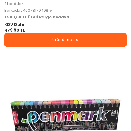
4Lü Set
Staedtler
Barkodu : 4007817049815
1.500,00 TL üzeri kargo bedava
KDV Dahil
479,90 TL
Ürünü İncele