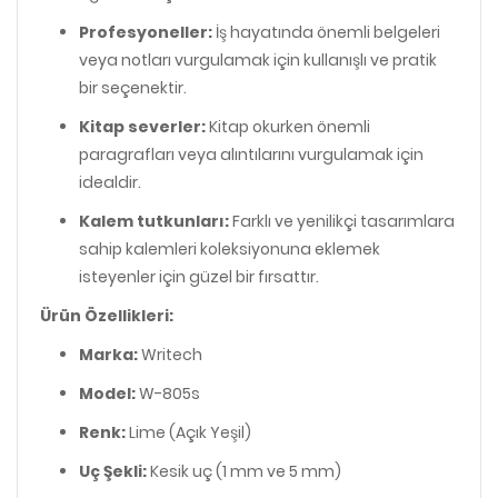
Profesyoneller:
İş hayatında önemli belgeleri
veya notları vurgulamak için kullanışlı ve pratik
bir seçenektir.
Kitap severler:
Kitap okurken önemli
paragrafları veya alıntılarını vurgulamak için
idealdir.
Kalem tutkunları:
Farklı ve yenilikçi tasarımlara
sahip kalemleri koleksiyonuna eklemek
isteyenler için güzel bir fırsattır.
Ürün Özellikleri:
Marka:
Writech
Model:
W-805s
Renk:
Lime (Açık Yeşil)
Uç Şekli:
Kesik uç (1 mm ve 5 mm)